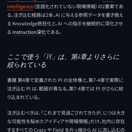
Intelligence
（言語化されていない現場情報）の2要素であ
る。注ぎ込む経路は2本、AI に与える参照データを書き換え
る Knowledge熱狂化と、AI への指示を継続的に深化させ
る
Instruction深化
である。
ここで使う「PI」は、第4章よりさらに
絞られている
書籍 第4章で定義された PI の全体像と、第7-4章で実際に
注ぎ込む PI は、範囲が異なる。第7-4章では PI がさらに絞
り込まれている。
注ぎ込むべきは、「これまで見過ごされてきたが、じつは大き
な可能性を秘めたアイディアや現場情報」だけ。社内に存在
するすべての Crazy や Field を片っ端から AI に流し込むの