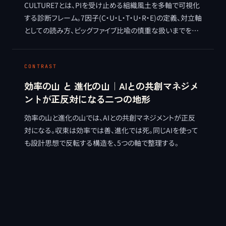
CULTURE7とは、PIを受け止める組織風土を多軸で可視化
する診断フレーム。7因子(C・U・L・T・U・R・E)の定義、対立軸
としての読み方、ビッグファイブ比喩の慎重な扱いまでを整
理する。早稲田大学小塩真司教授監修。
CONTRAST
効率の山 と 進化の山｜AIとの共創マネジメ
ントが正反対になる二つの地形
効率の山と進化の山では、AIとの共創マネジメントが正反
対になる。収束は効率では善、進化では死。同じAIを使って
も設計思想で反転する構造を、5つの軸で整理する。