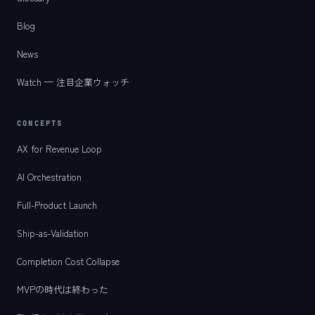
Blog
News
Watch — 注目企業ウォッチ
CONCEPTS
AX for Revenue Loop
AI Orchestration
Full-Product Launch
Ship-as-Validation
Completion Cost Collapse
MVPの時代は終わった