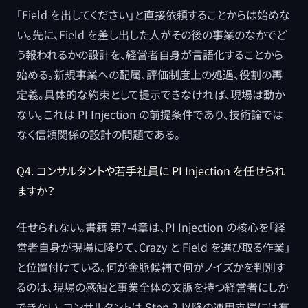
「Field を出してください」と直接依頼することからは始めな
い。先に、Field を差し出した人がその後の事業のなかでど
う報われるかの設計を、経営者自身が言語化することから
始める。新規事業への配属、評価制度上の処遇、役割の再
定義。具体的な約束として提示できなければ、現場は動か
ない。これは PI Injection の前提条件であり、技術論では
なく信頼関係の設計の問題である。
Q4. コンサルタントや若手社員に PI Injection を任せられ
ますか？
任せられない。書籍 第7-4章は、PI Injection の核心を「経
営者自身が現場に降りて、Crazy と Field を選び取る作業」
と位置付けている。何が金脈候補で何がノイズかを判別す
るのは、現場の感触と事業全体の文脈を持つ経営者にしか
できない。コンサルタントは Step 2 以降の運用支援には有