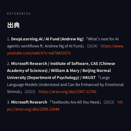
REFERENCES
出典
DeepLearning.AI / AI Fund (Andrew Ng)
「
What's next for AI
agentic workflows ft. Andrew Ng of AI Fund
」
(
2024
)
https://www.
youtube.com/watch?v=sal78ACtGTc
Microsoft Research / Institute of Software, CAS (Chinese
Academy of Sciences) / William & Mary / Beijing Normal
University (Department of Psychology) / HKUST
「
Large
Language Models Understand and Can Be Enhanced by Emotional
Stimuli
」
(
2023
)
https://arxiv.org/abs/2307.11760
Microsoft Research
「
Textbooks Are All You Need
」
(
2023
)
htt
ps://arxiv.org/abs/2306.11644