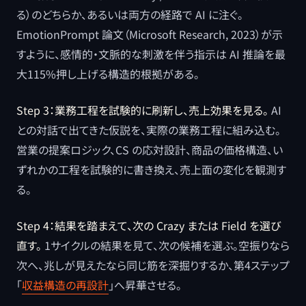
る）のどちらか、あるいは両方の経路で AI に注ぐ。
EmotionPrompt 論文（Microsoft Research, 2023）が示
すように、感情的・文脈的な刺激を伴う指示は AI 推論を最
大115%押し上げる構造的根拠がある。
Step 3：業務工程を試験的に刷新し、売上効果を見る。
AI
との対話で出てきた仮説を、実際の業務工程に組み込む。
営業の提案ロジック、CS の応対設計、商品の価格構造、い
ずれかの工程を試験的に書き換え、売上面の変化を観測す
る。
Step 4：結果を踏まえて、次の Crazy または Field を選び
直す。
1サイクルの結果を見て、次の候補を選ぶ。空振りなら
次へ、兆しが見えたなら同じ筋を深掘りするか、第4ステップ
「
収益構造の再設計
」へ昇華させる。