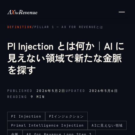
メインコンテンツへスキップ
DEFINITION
/
PILLAR 1 ─ AX FOR REVENUEとは
PI Injection とは何か｜AI に
見えない領域で新たな金脈
を探す
PUBLISHED
2026年5月2日
UPDATED
2026年5月6日
READING
9
MIN
PI Injection
PIインジェクション
Primal Intelligence Injection
AIに見えない領域
金脈
AX for Revenue Loop Step 3