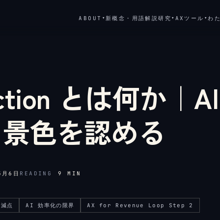
ABOUT
新概念・用語解説
研究
AXツール
わ
▾
▾
▾
etection とは何か
る景色を認める
5月6日
READING
9
MIN
逓減点
AI 効率化の限界
AX for Revenue Loop Step 2