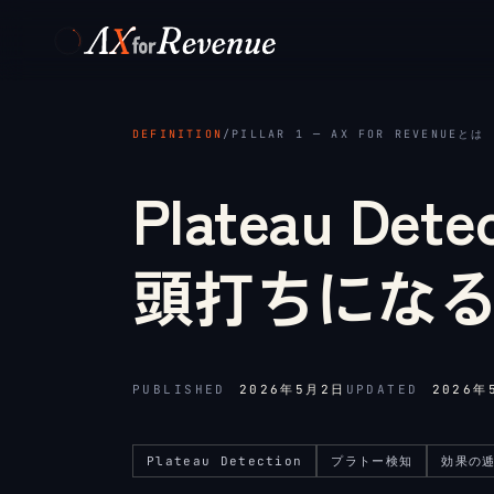
メインコンテンツへスキップ
DEFINITION
/
PILLAR 1 ─ AX FOR REVENUEとは
Plateau D
頭打ちにな
PUBLISHED
2026年5月2日
UPDATED
2026年
Plateau Detection
プラトー検知
効果の