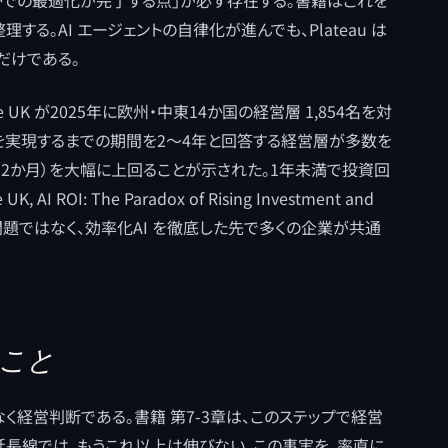
なかでの最適化が完了する点」が必ず存在する。書籍はこれを
る。AI エージェントの自律化が進んでも、Plateau は
だけである。
 UK が2025年に欧州・中東14か国の経営層 1,854名を対
I を実現するまでの期間を2〜4年と回答する経営層が多数を
12か月）を大幅に上回ることが示された。1年未満で投資回
ROI: The Paradox of Rising Investment and
u は一企業の問題ではなく、効率化AI を徹底した先で多くの企業が共通
うこと
集ではなく経営判断である。書籍 第7-3章は、このステップで経営
延長線では、もうこれ以上は伸びない。この事実を、率直に