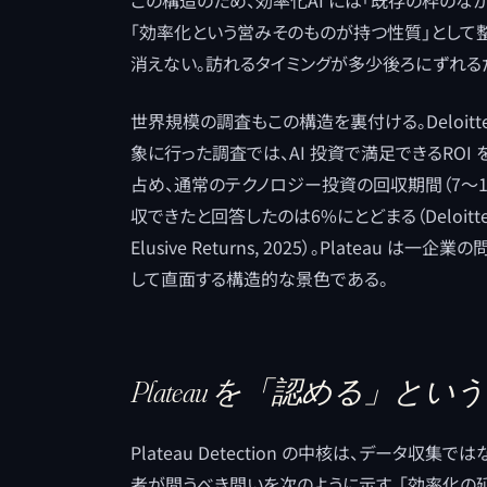
この構造のため、効率化AI には「既存の枠の
「効率化という営みそのものが持つ性質」として整理す
消えない。訪れるタイミングが多少後ろにずれる
世界規模の調査もこの構造を裏付ける。Deloitte
象に行った調査では、AI 投資で満足できるRO
占め、通常のテクノロジー投資の回収期間（7〜
収できたと回答したのは6%にとどまる（Deloitte UK, AI 
Elusive Returns, 2025）。Platea
して直面する構造的な景色である。
Plateau を「認める」とい
Plateau Detection の中核は、データ収
者が問うべき問いを次のように示す。「効率化の