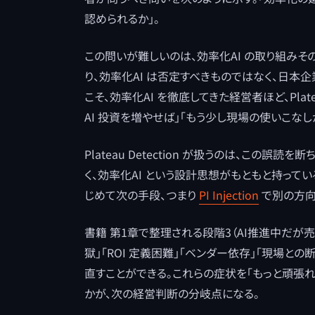
認められるか」。
この問いが難しいのは、効率化AI の取り組みそ
り、効率化AI は否定すべきものではなく、日本
こそ、効率化AI を徹底してきた経営者ほど、Pla
AI 投資を増やせば」「もう少し現場の使いこな
Plateau Detection が扱うのは、この誤
く、効率化AI という設計思想がもともと持って
じめて次の手段、つまり
PI Injection
で別の方向
書籍 第1章で整理される段階3（AI推進中だが
獄」「ROI 定義困難」「ベンダー依存」「現場との断
直すことができる。これらの症状を「もっと頑張れば解
かが、次の経営判断の分岐点になる。