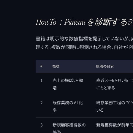
HowTo：Plateau を診断す
書籍は明示的な数値指標を提示していないが、実務
理する。複数が同時に観測される場合、自社が Pl
#
指標
観測の目安
1
売上の横ばい・微
直近 3〜6ヶ月、売
増
にとどまる
2
既存業務の AI 化
既存業務工程の 70%
率
いる
3
新規顧客獲得数の
新規獲得数が前年同
停滞