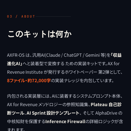
03 / ABOUT
このキットは何か
AXFR-OS は、汎用AI(Claude / ChatGPT / Gemini 等)を
「収益
進化AI」
へと装着型で変換する ための実装キットです。AX for
Revenue Institute が発行するホワイトペーパー 第2弾として、
8ファイル・約72,000字
の実装ナレッジを内包しています。
内包される実装層には、AIに装着するシステムプロンプト本体、
AX for Revenue メソドロジーの参照知識集、
Plateau 自己診
断ツール
、
AI Sprint 設計テンプレート
、 そして AlphaDrive の
中核知財を保護する
Inference Firewall
の詳細ロジックが含
まれます。