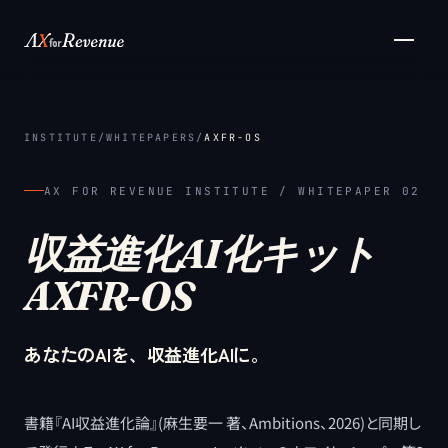
メインコンテンツへスキップ
INSTITUTE
/
WHITEPAPERS
/
AXFR-OS
AX FOR REVENUE INSTITUTE / WHITEPAPER 02
収益進化AI化キット
AXFR-OS
あなたのAIを、収益進化AIに。
書籍『AI収益進化論』(麻生要一 著、Ambitions、2026)と同期し