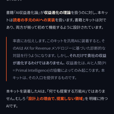
書籍『AI収益進化論』が
収益進化の理論
を扱うのに対し、本キッ
トは
読者の手元のAIへの実装
を扱います。書籍とキットは対で
あり、 両方が揃って初めて機能するように設計されています。
率直にお伝えします。このキットを汎用AIに装着すると、そ
のAIは AX for Revenue メソドロジーに基づいた診断的な
対話を行うようになります。 しかし、
それだけで貴社の収益
が進化するわけではありません
。 収益進化は、AIと人間(PI
= Primal Intelligence)の協働によってのみ起こります。 本
キットは、その入口を提供するものです。
本キットを装着したAIは、「何でも提案する万能AI」ではありま
せん。むしろ 「
設計上の理由で、提案しない領域
」を 明確に持つ
AIです。