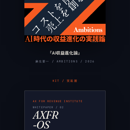
『AI収益進化論』
麻生要一 / AMBITIONS / 2026
KIT / 実装層
AX FOR REVENUE INSTITUTE
WHITEPAPER / 02
AXFR
-OS