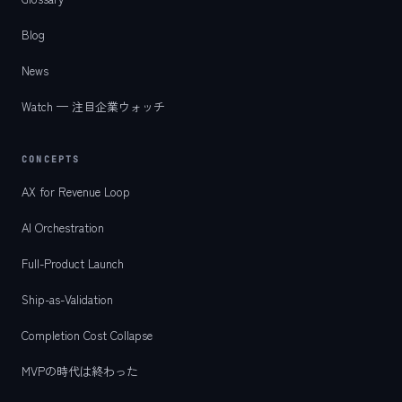
Blog
News
Watch — 注目企業ウォッチ
CONCEPTS
AX for Revenue Loop
AI Orchestration
Full-Product Launch
Ship-as-Validation
Completion Cost Collapse
MVPの時代は終わった