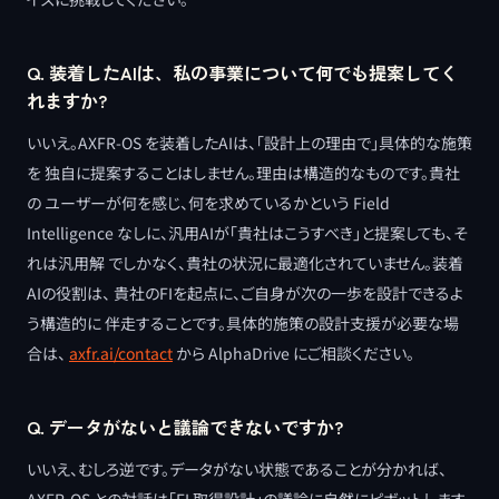
Q. 装着したAIは、私の事業について何でも提案してく
れますか?
いいえ。AXFR-OS を装着したAIは、「設計上の理由で」具体的な施策
を 独自に提案することはしません。理由は構造的なものです。貴社
の ユーザーが何を感じ、何を求めているかという Field
Intelligence なしに、汎用AIが「貴社はこうすべき」と提案しても、そ
れは汎用解 でしかなく、貴社の状況に最適化されていません。装着
AIの役割は、 貴社のFIを起点に、ご自身が次の一歩を設計できるよ
う構造的に 伴走することです。具体的施策の設計支援が必要な場
合は、
axfr.ai/contact
から AlphaDrive にご相談ください。
Q. データがないと議論できないですか?
いいえ、むしろ逆です。データがない状態であることが分かれば、
AXFR-OS との対話は「FI 取得設計」の議論に自然にピボットします。