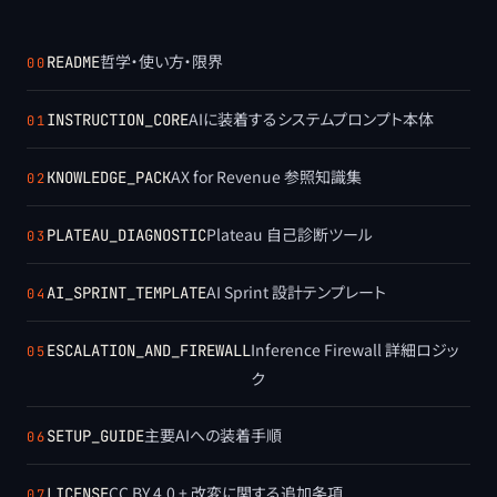
哲学・使い方・限界
README
00
AIに装着するシステムプロンプト本体
INSTRUCTION_CORE
01
AX for Revenue 参照知識集
KNOWLEDGE_PACK
02
Plateau 自己診断ツール
PLATEAU_DIAGNOSTIC
03
AI Sprint 設計テンプレート
AI_SPRINT_TEMPLATE
04
Inference Firewall 詳細ロジッ
ESCALATION_AND_FIREWALL
05
ク
主要AIへの装着手順
SETUP_GUIDE
06
CC BY 4.0 + 改変に関する追加条項
LICENSE
07