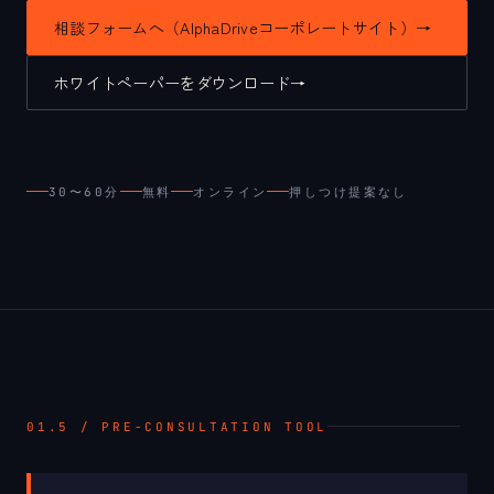
相談フォームへ（AlphaDriveコーポレートサイト）
→
ホワイトペーパーをダウンロード
→
30〜60分
無料
オンライン
押しつけ提案なし
01.5 / PRE-CONSULTATION TOOL