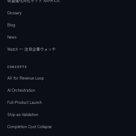
収益進化AI化キット AXFR-OS
Glossary
Blog
News
Watch — 注目企業ウォッチ
CONCEPTS
AX for Revenue Loop
AI Orchestration
Full-Product Launch
Ship-as-Validation
Completion Cost Collapse