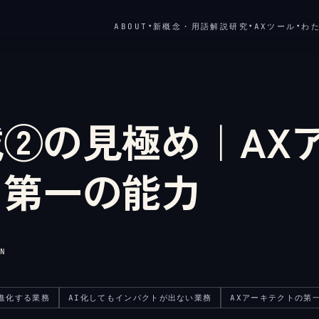
ABOUT
新概念・用語解説
研究
AXツール
わ
▾
▾
▾
②の見極め｜AX
る第一の能力
N
で進化する業務
AI化してもインパクトが出ない業務
AXアーキテクトの第