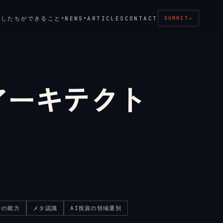
たしたちができること
NEWS
ARTICLES
CONTACT
▾
▾
SUMMIT
↗
アーキテクト
一の能力
メタ認識
AI投資の領域選別