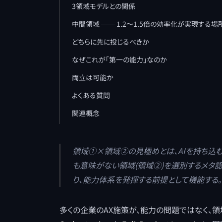
3領域モデルとの関係
中間領域 ── 1.2〜1.5倍の効率化が実現する場
どちらに先に投じるべきか
なぜこれが「第一の能力」なのか
両立は可能か
よくある質問
関連概念
領域①×領域②の見極めとは、AIを持ち込む
も意味がない領域(領域②)を選別するメタ
り、能力体系を発揮する前提として機能する。
多くの企業のAX施策が、能力の問題ではなく、領域