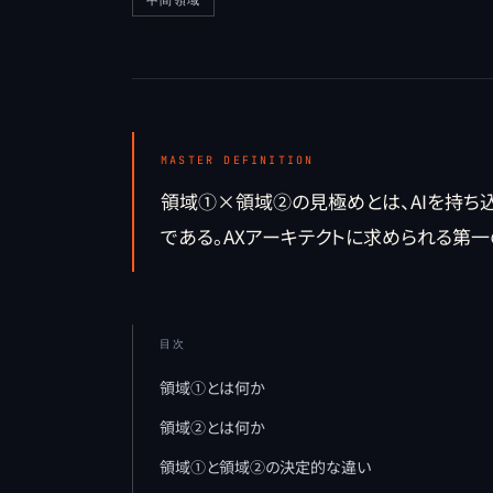
中間領域
MASTER DEFINITION
領域①×領域②の見極めとは、AIを持ち
である。AXアーキテクトに求められる第
目次
領域①とは何か
領域②とは何か
領域①と領域②の決定的な違い