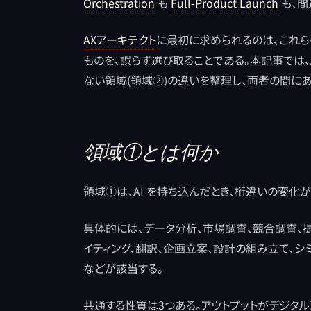
Orchestration
も
Full-Product Launch
も、間
AXアーキテクト
に最初に求められるのは、これら
ものを、誤らず選び取ることである。本記事では、A
ない領域(領域②)の違いを整理し、両者の間に
領域①とは何か
領域①は、AI を持ち込んだとき、桁違いの変化
具体的には、データ分析、市場調査、競合調査、
イティング、翻訳、企画立案、設計の組み立て、シ
などが該当する。
共通する性質は3つある。アウトプットがデジタ