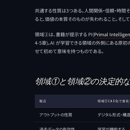
共通する性質は3つある。人間関係・信頼・時間そ
ると、価値の本質そのものが失われること。そして
領域②は、書籍が提示する PI(
Primal Intellige
4-5章)。AI が学習できる領域の外側にある原初
せて初めて意味を持つものである。
領域①と領域②の決定的
観点
領域①(AI化で進化
アウトプットの性質
デジタル形式・構
過去データの有効性
学習が機能する