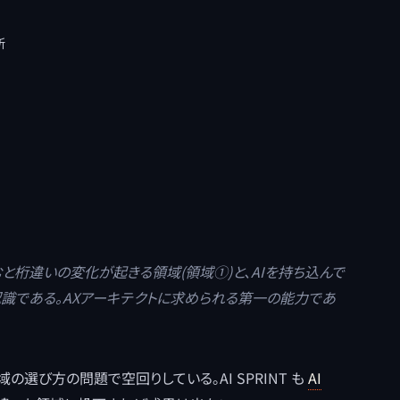
所
と桁違いの変化が起きる領域(領域①)と、AIを持ち込んで
認識である。AXアーキテクトに求められる第一の能力であ
の選び方の問題で空回りしている。AI SPRINT も
AI