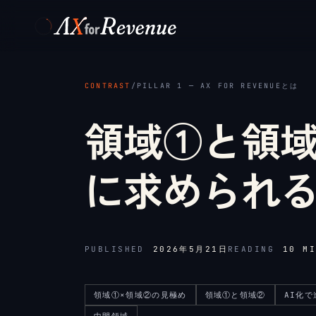
メインコンテンツへスキップ
CONTRAST
/
PILLAR 1 ─ AX FOR REVENUEとは
領域①と領域
に求められ
PUBLISHED
2026年5月21日
READING
10
MI
領域①×領域②の見極め
領域①と領域②
AI化