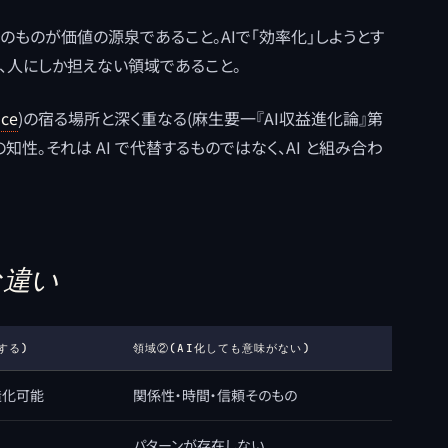
のものが価値の源泉であること。AIで「効率化」しようとす
、人にしか担えない領域であること。
nce
)の宿る場所と深く重なる(麻生要一『AI収益進化論』第
の知性。それは AI で代替するものではなく、AI と組み合わ
な違い
する)
領域②(AI化しても意味がない)
造化可能
関係性・時間・信頼そのもの
パターンが存在しない