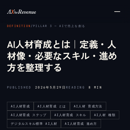
メインコンテンツへスキップ
DEFINITION
/
PILLAR 3 ─ AIで売上を創る
AI人材育成とは｜定義・人
材像・必要なスキル・進め
方を整理する
PUBLISHED
2026年5月29日
READING
8
MIN
AI人材育成
AI人材育成 とは
AI人材 育成方法
AI人材育成 ステップ
AI人材育成 スキル
AI人材 種類
デジタルスキル標準 AI人材
AI人材育成 進め方