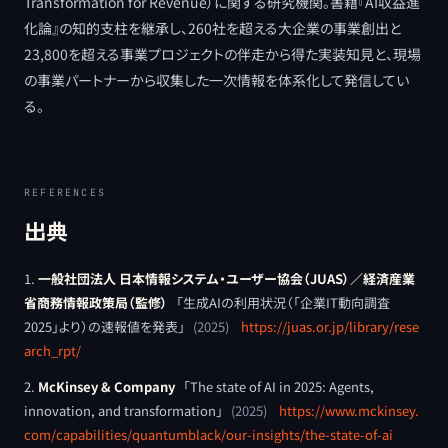
Transformation for Revenue）に関する研究機関。書籍『AI収益進
化論』の知的支柱を継承し、260社を超える大企業の事業創出と
23,800を超える事業プロジェクトの伴走から得た実装知見と、現場
の事業パートナーから収集した一次情報を体系化して発信してい
る。
REFERENCES
出典
一般社団法人 日本情報システム・ユーザー協会（JUAS）／経済産業
省商務情報政策局（監修）
「
生成AIの利用状況（「企業IT動向調査
2025」より）の速報値を発表
」
(
2025
)
https://juas.or.jp/library/rese
arch_rpt/
McKinsey & Company
「
The state of AI in 2025: Agents,
innovation, and transformation
」
(
2025
)
https://www.mckinsey.
com/capabilities/quantumblack/our-insights/the-state-of-ai