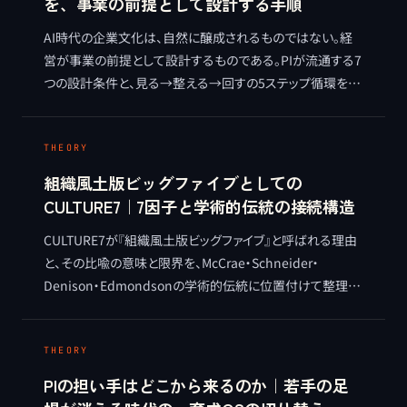
を、事業の前提として設計する手順
AI時代の企業文化は、自然に醸成されるものではない。経
営が事業の前提として設計するものである。PIが流通する7
つの設計条件と、見る→整える→回すの5ステップ循環を、
麻生要一の視点で整理する METHOD 記事。
THEORY
組織風土版ビッグファイブとしての
CULTURE7｜7因子と学術的伝統の接続構造
CULTURE7が『組織風土版ビッグファイブ』と呼ばれる理由
と、その比喩の意味と限界を、McCrae・Schneider・
Denison・Edmondsonの学術的伝統に位置付けて整理す
る。多軸で把握する測定思想の系譜に立つ独自体系として
のCULTURE7を、実証的節度を保ちつつ理論的に接続する。
THEORY
PIの担い手はどこから来るのか｜若手の足