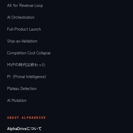
AX for Revenue Loop
AI Orchestration
Full-Product Launch
Ship-as-Validation
Completion Cost Collapse
MVPの時代は終わった
PI（Primal Intelligence）
Plateau Detection
AI Mutation
ABOUT ALPHADRIVE
AlphaDriveについて