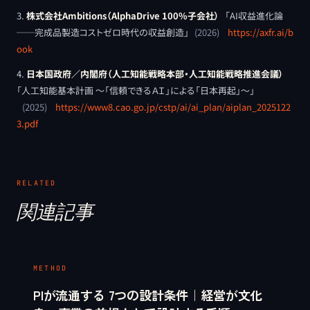
株式会社Ambitions（AlphaDrive 100%子会社）
「
AI収益進化論
──完成品製造コストゼロ時代の収益創造
」
(
2026
)
https://axfr.ai/b
ook
日本国政府／内閣府（人工知能戦略本部・人工知能戦略推進会議）
「
人工知能基本計画 ～「信頼できるＡＩ」による「日本再起」～
」
(
2025
)
https://www8.cao.go.jp/cstp/ai/ai_plan/aiplan_2025122
3.pdf
RELATED
関連記事
METHOD
PIが流通する 7つの設計条件｜経営が文化