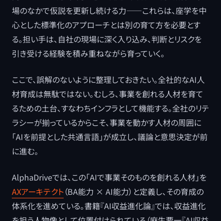
場のなかで仮説を更新し続ける力――これらは、座学を中
心とした標準化のアプローチとは別の育て方を必要とす
る。担い手は、自社の現場に深く入り込み、判断とリスクを
引き受ける経験を積み重ねながら育っていく。
ここで、誤解のないように整理しておきたい。全社的なAI人
材育成は無駄ではない。むしろ、事業を創れる人材を育て
るための土台、すなわちインフラとして機能する。全社のリテ
ラシーが揃っているからこそ、事業を動かす人材の周囲に
「AIを前提とした共通言語」が成立し、議論と意思決定が前
に進む。
AlphaDriveでは、この「AIで事業そのものを創れる人材」を
AXアーキテクト
（BA能力 × AI能力）と定義し、その育成の
体系化を進めている。書籍『AI収益進化論』では、収益進化
を担う人物像として位置付けられている（麻生要一『AI収益