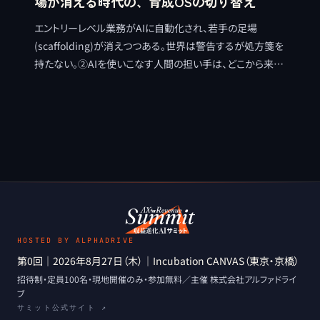
場が消える時代の、育成OSの切り替え
エントリーレベル業務がAIに自動化され、若手の足場
(scaffolding)が消えつつある。世界は警告するが処方箋を
持たない。②AIを使いこなす人間の担い手は、どこから来る
のか。育成のOSを効率の山から進化の山へ切り替える視点
を整理する。
HOSTED BY ALPHADRIVE
第0回
｜
2026年8月27日（木）
｜
Incubation CANVAS（東京・京橋）
招待制・定員100名・現地開催のみ
・
参加無料
／主催
株式会社アルファドライ
ブ
サミット公式サイト ↗