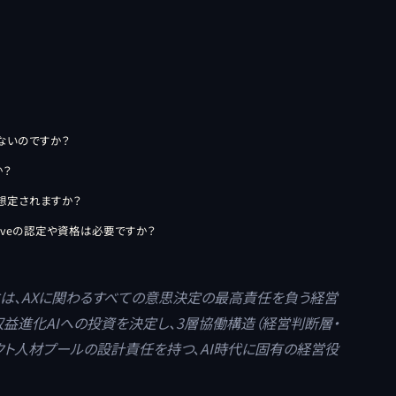
きないのですか？
か？
が想定されますか？
Driveの認定や資格は必要ですか？
 Officer）とは、AXに関わるすべての意思決定の最高責任を負う経営
軸で収益進化AIへの投資を決定し、3層協働構造（経営判断層・
クト人材プールの設計責任を持つ、AI時代に固有の経営役