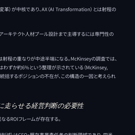
が中核であり、AX（AI Transformation）とは射程の
AXアーキテクト人材プール設計まで主導するには専門性の
射程の重なりが中途半端になる。McKinseyの調査では、
わずか約6%という整理が示されている（McKinsey,
でAX戦略を統括するポジションの不在が、この構造の一因と考えられ
時に走らせる経営判断の必要性
つの異なるROIフレームが存在する。
費削減）はCFO・既存事業責任者の判断領域であり、四半