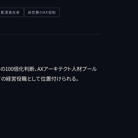
ト配置責任者
経営層のAX役割
 Areaの100倍化判断、AXアーキテクト人材プール
有の経営役職として位置付けられる。