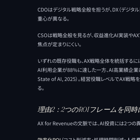
CDOはデジタル戦略全般を担うが、DX（デジタル変革）
重心が異なる。
CSOは戦略全般を見るが、収益進化AI実装や
焦点が定まりにくい。
いずれの既存役職も、AX戦略全体を統括するには
AI利用企業が88%に達した一方、AI高業績企業は
State of AI, 2025）。経営役職レベル
る。
理由2：2つのROIフレームを同
AX for Revenueの文脈では、AI投資には2
効率化ROI
（コスト削減率・処理時間削減・人件