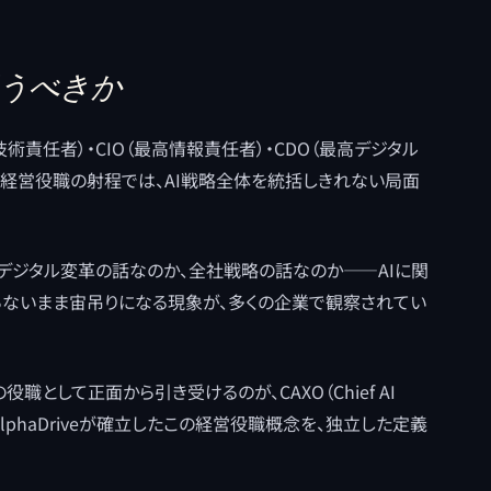
担うべきか
技術責任者）・CIO（最高情報責任者）・CDO（最高デジタル
の経営役職の射程では、AI戦略全体を統括しきれない局面
デジタル変革の話なのか、全社戦略の話なのか——AIに関
らないまま宙吊りになる現象が、多くの企業で観察されてい
職として正面から引き受けるのが、CAXO（Chief AI
事では、AlphaDriveが確立したこの経営役職概念を、独立した定義