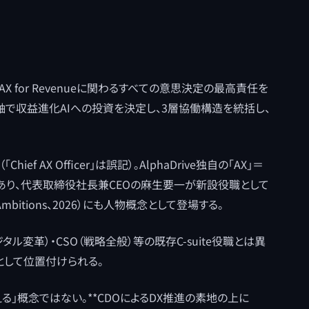
icer）とは、AX for Revenueに関わるすべての意思決定の最高責任を
軸で収益進化AIへの投資を決定し、3層協働構造を統括し、
（「Chief AX Officer」は誤記）。AlphaDrive独自の「AX」＝
る命名であり、代表取締役社長兼CEOの麻生要一が新設役職として
bitions、2026）にも人物概念として登場する。
ジタル変革）・CSO（戦略全般）等の既存C-suite役職とは異
として位置付けられる。
える」概念ではない。**CDOによるDX推進の素地の上に