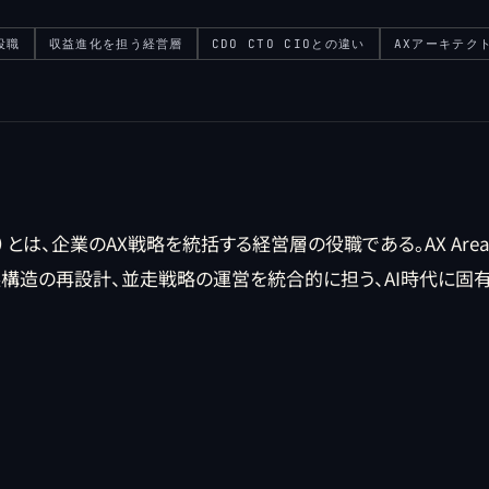
役職
収益進化を担う経営層
CDO CTO CIOとの違い
AXアーキテク
ion Officer）とは、企業のAX戦略を統括する経営層の役職である。AX
益構造の再設計、並走戦略の運営を統合的に担う、AI時代に固