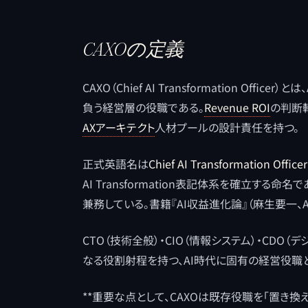
CAXOの定義
CAXO（Chief AI Transformation Off
負う経営層の役職である。
Revenue ROI
の判断
AXアーキテクト
人材プールの設計責任を持つ。
正式英語名は
Chief AI Transformation Officer
AI Transformation表記体系を確立す
兼務している。書籍『AI収益進化論』（麻生要一、Am
CTO（技術全般）・CIO（情報システム）・CDO（デ
なる役割射程を持つ、AI時代に固有の経営役職
**重要な点として、CAXOは既存役職を「置き換