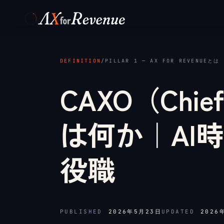
メインコンテンツへスキップ
DEFINITION
/
PILLAR 1 ─ AX FOR REVENUEとは
CAXO（Chief 
は何か｜AI
役職
PUBLISHED
2026年5月23日
UPDATED
2026