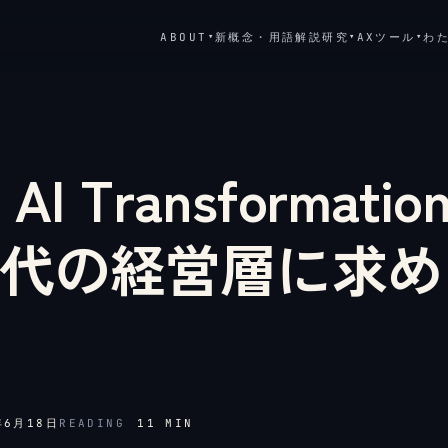
ABOUT
新概念・用語解説
研究
AXツール
わ
▾
▾
▾
AI Transformatio
時代の経営層に求
年6月18日
READING
11
MIN