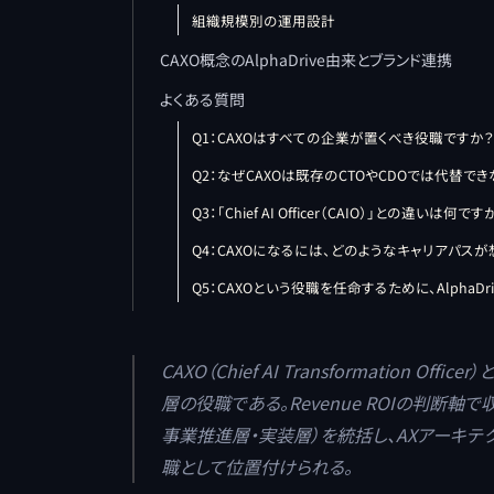
組織規模別の運用設計
CAXO概念のAlphaDrive由来とブランド連携
よくある質問
Q1：CAXOはすべての企業が置くべき役職ですか？
Q2：なぜCAXOは既存のCTOやCDOでは代替で
Q3：「Chief AI Officer（CAIO）」との違いは何です
Q4：CAXOになるには、どのようなキャリアパス
Q5：CAXOという役職を任命するために、Alpha
CAXO（Chief AI Transformation
層の役職である。Revenue ROIの判断
事業推進層・実装層）を統括し、AXアーキテ
職として位置付けられる。