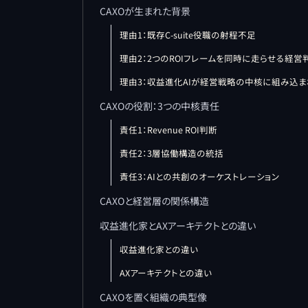
CAXOが生まれた背景
理由1：既存C-suite役職の射程不足
理由2：2つのROIフレームを同時に走らせる経
理由3：収益進化AIが経営戦略の中核に組み込
CAXOの役割：3つの中核責任
責任1：Revenue ROI判断
責任2：3層協働構造の統括
責任3：AIとの共創のオーケストレーション
CAXOと経営層の関係構造
収益進化家とAXアーキテクトとの違い
収益進化家との違い
AXアーキテクトとの違い
CAXOを置く組織の典型像