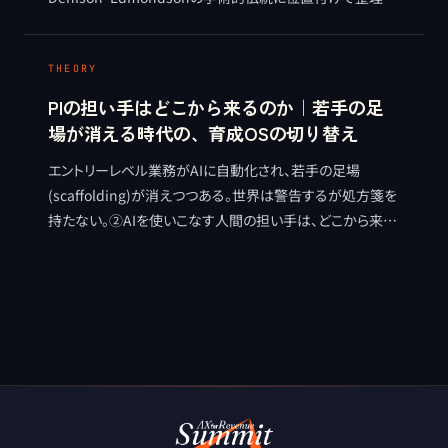
る。多軸で把握する測定思想の系譜に立つ独自体系として
のCULTURE7を、実証的節度を保ちつつ理論的に接続する。
THEORY
PIの担い手はどこから来るのか｜若手の足
場が消える時代の、育成OSの切り替え
エントリーレベル業務がAIに自動化され、若手の足場
(scaffolding)が消えつつある。世界は警告するが処方箋を
持たない。②AIを使いこなす人間の担い手は、どこから来る
のか。育成のOSを効率の山から進化の山へ切り替える視点
を整理する。