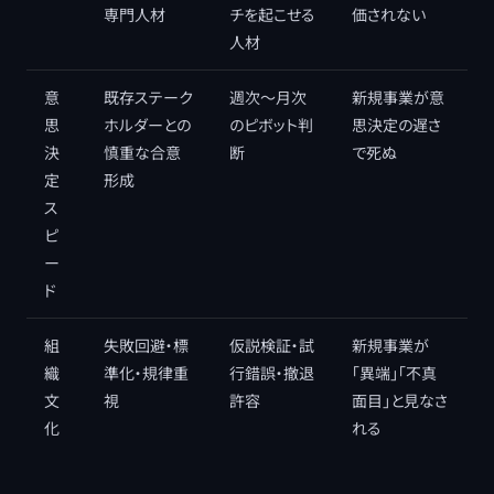
専門人材
チを起こせる
価されない
人材
意
既存ステーク
週次〜月次
新規事業が意
思
ホルダーとの
のピボット判
思決定の遅さ
決
慎重な合意
断
で死ぬ
定
形成
ス
ピ
ー
ド
組
失敗回避・標
仮説検証・試
新規事業が
織
準化・規律重
行錯誤・撤退
「異端」「不真
文
視
許容
面目」と見なさ
化
れる