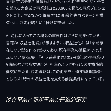
書籍『新規事業の経営論』（2025）は、AlphaDrive が260社
を超える大企業の事業創出と23,800を超える事業プロジェ
クトに伴走するなかで蓄積された組織的失敗パターンを構
造化し、並走戦略という概念に整理した。
AI 時代に入ってこの概念の重要性はさらに高まっている。
書籍『AI収益進化論』が示すように、収益進化AI は「まだ存
在しない型を作る」営みであり、既存事業の延長線では成
立しない（麻生要一『AI収益進化論』第2-4章）。既存事業の
組織のなかで収益進化AI を進めようとすると、必ず構造的
衝突に当たる。並走戦略は、この衝突を回避する組織設計
として、AI 時代の収益進化を支える前提条件になっている。
既存事業と新規事業の構造的衝突