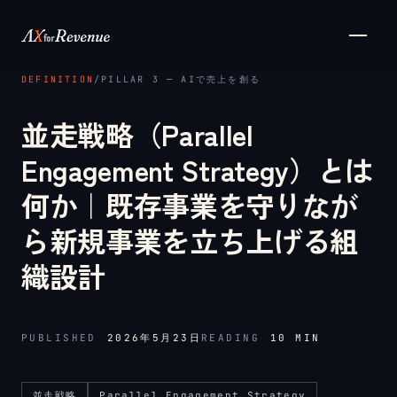
メインコンテンツへスキップ
DEFINITION
/
PILLAR 3 ─ AIで売上を創る
並走戦略（Parallel
Engagement Strategy）とは
何か｜既存事業を守りなが
ら新規事業を立ち上げる組
織設計
PUBLISHED
2026年5月23日
READING
10
MIN
並走戦略
Parallel Engagement Strategy