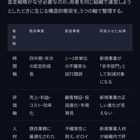
並走戦略がなぜ必要なのか。両者を同じ組織で運営しよう
としたときに生じる構造的衝突を、5つの軸で整理する。
衝
既存事業
新規事業
同居させた結果
突
軸
時
四半期・年次
1〜3年単位
新規事業が
間
の安定的成
の不確実な
「赤字部門」と
軸
長
試行錯誤
して削減対象
になる
評
売上・利益・
顧客検証・仮
新規事業の正
価
コスト・効率
説進化・市場
しい進化が見
軸
化
発見
えない
人
既存業務に
不確実性に
新規事業人材
材
最適化された
耐え、ゼロイ
が組織内で評