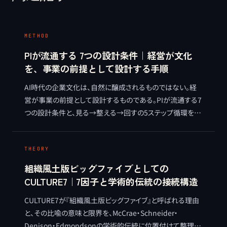
METHOD
PIが流通する 7つの設計条件｜経営が文化
を、事業の前提として設計する手順
AI時代の企業文化は、自然に醸成されるものではない。経
営が事業の前提として設計するものである。PIが流通する7
つの設計条件と、見る→整える→回すの5ステップ循環を、
麻生要一の視点で整理する METHOD 記事。
THEORY
組織風土版ビッグファイブとしての
CULTURE7｜7因子と学術的伝統の接続構造
CULTURE7が『組織風土版ビッグファイブ』と呼ばれる理由
と、その比喩の意味と限界を、McCrae・Schneider・
Denison・Edmondsonの学術的伝統に位置付けて整理す