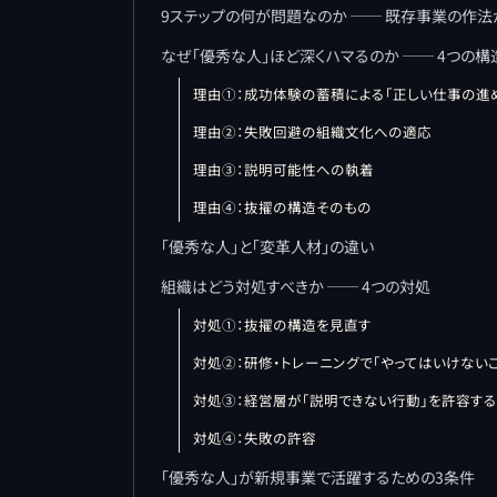
9ステップの何が問題なのか ── 既存事業の作
なぜ「優秀な人」ほど深くハマるのか ── 4つの
理由①：成功体験の蓄積による「正しい仕事の進
理由②：失敗回避の組織文化への適応
理由③：説明可能性への執着
理由④：抜擢の構造そのもの
「優秀な人」と「変革人材」の違い
組織はどう対処すべきか ── 4つの対処
対処①：抜擢の構造を見直す
対処②：研修・トレーニングで「やってはいけない
対処③：経営層が「説明できない行動」を許容する
対処④：失敗の許容
「優秀な人」が新規事業で活躍するための3条件