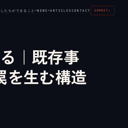
たしたちができること
NEWS
ARTICLES
CONTACT
▾
▾
SUMMIT
↗
する｜既存事
罠を生む構造