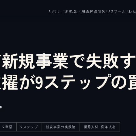
ABOUT
新概念・用語解説
研究
AXツール
わ
▾
▾
▾
ど新規事業で失敗
擢が9ステップの
N
9単語
9ステップ
新規事業の実践論
優秀人材 変革人材