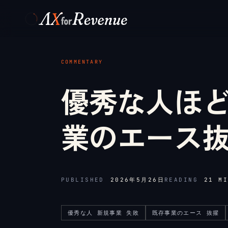
メインコンテンツへスキップ
COMMENTARY
優秀な人ほ
業のエース抜
PUBLISHED
2026年5月26日
READING
21
MI
優秀な人 新規事業 失敗
既存事業のエース 抜擢