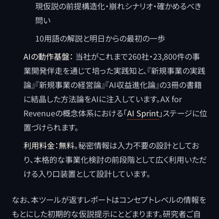
現仮説の前提構造化・崩れシナリオ・確かめるべき
問い
10用語の解説と明日からの最初の一歩
AIの動作基盤：
当社がこれまで260社・23,800件の事
業開発伴走を通じて培った実践知と、『新規事業の実践
論』『新規事業の経営論』『AI収益進化論』の3冊の書籍
に結晶した方法論をAIに注入しています。AX for
Revenueの概念体系における「
AI Sprint
」ステージに位
置づけられます。
利用料金：無料
。秘密情報は入力不要の設計としてお
り、本格的な事業化検討の前段階として広く利用いただ
ける入り口装置として設計しています。
なお、本ツールが返すレポートはコンセプトレベルの情報を
もとにした初期的な仮説提示にとどまります。研究者ご自