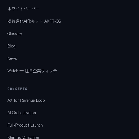
ホワイトペーパー
収益進化AI化キット AXFR-OS
Glossary
Blog
News
Watch — 注目企業ウォッチ
CONCEPTS
AX for Revenue Loop
AI Orchestration
Full-Product Launch
Ship-as-Validation