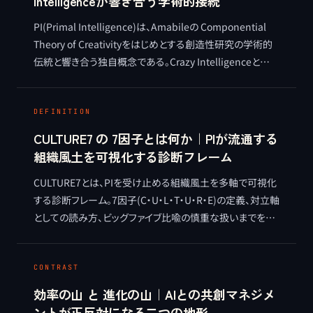
Intelligenceが響き合う学術的接続
PI(Primal Intelligence)は、Amabileの Componential
Theory of Creativityをはじめとする創造性研究の学術的
伝統と響き合う独自概念である。Crazy Intelligenceと
Field Intelligenceの学術的位置付けを整理する。
DEFINITION
CULTURE7 の 7因子とは何か｜PIが流通する
組織風土を可視化する診断フレーム
CULTURE7とは、PIを受け止める組織風土を多軸で可視化
する診断フレーム。7因子(C・U・L・T・U・R・E)の定義、対立軸
としての読み方、ビッグファイブ比喩の慎重な扱いまでを整
理する。早稲田大学小塩真司教授監修。
CONTRAST
効率の山 と 進化の山｜AIとの共創マネジメ
ントが正反対になる二つの地形