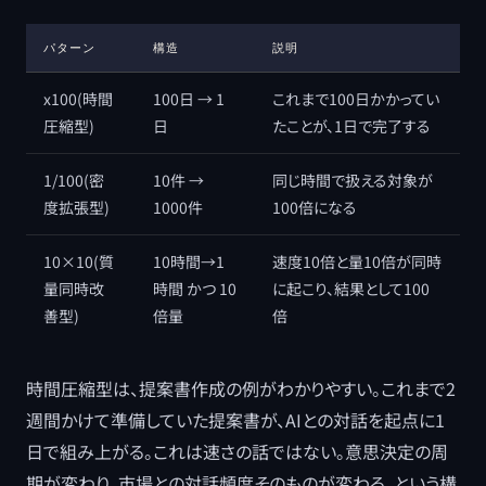
パターン
構造
説明
x100(時間
100日 → 1
これまで100日かかってい
圧縮型)
日
たことが、1日で完了する
1/100(密
10件 →
同じ時間で扱える対象が
度拡張型)
1000件
100倍になる
10×10(質
10時間→1
速度10倍と量10倍が同時
量同時改
時間 かつ 10
に起こり、結果として100
善型)
倍量
倍
時間圧縮型は、提案書作成の例がわかりやすい。これまで2
週間かけて準備していた提案書が、AIとの対話を起点に1
日で組み上がる。これは速さの話ではない。意思決定の周
期が変わり、市場との対話頻度そのものが変わる、という構