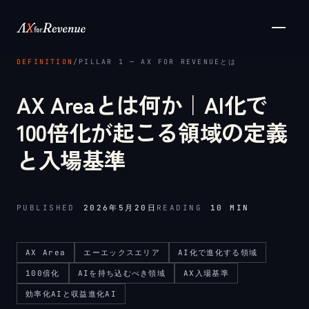
メインコンテンツへスキップ
DEFINITION
/
PILLAR 1 ─ AX FOR REVENUEとは
AX Areaとは何か｜AI化で
100倍化が起こる領域の定義
と入場基準
PUBLISHED
2026年5月20日
READING
10
MIN
AX Area
エーエックスエリア
AI化で進化する領域
100倍化
AIを持ち込むべき領域
AX入場基準
効率化AIと収益進化AI