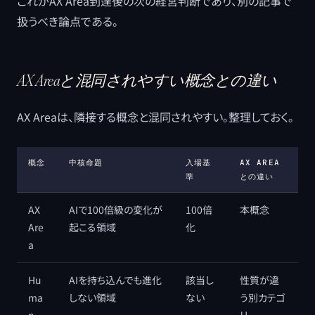
これがAX Area到達後の次の経営判断であり、別の記事で
扱うべき論点である。
AX Areaと混同されやすい概念との違い
AX Areaは、隣接する概念と混同されやすい。整理しておく。
概念
中核命題
入場基
AX AREA
準
との違い
AX
AIで100倍級の変化が
100倍
本概念
Are
起こる領域
化
a
Hu
AIを持ち込んでも進化
該当し
性質が違
ma
しない領域
ない
う別カテゴ