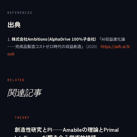
REFERENCES
出典
株式会社Ambitions（AlphaDrive 100%子会社）
「
AI収益進化論
──完成品製造コストゼロ時代の収益創造
」
(
2026
)
https://axfr.ai/b
ook
RELATED
関連記事
THEORY
創造性研究とPI──Amabileの理論とPrimal