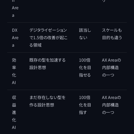
n
リ
Are
a
DX
デジタライゼーション
該当し
スケールも
Are
で1.5倍の改善が起こ
ない
目的も違う
a
る領域
効
既存の型を加速する
100倍
AX Areaの
率
設計思想
化を目
内部構造
化
指せる
の一つ
AI
収
まだ存在しない型を
100倍
AX Areaの
益
作る設計思想
化を目
内部構造
進
指す
の一つ
化
AI