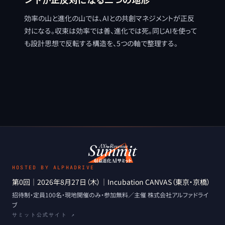
効率の山と進化の山では、AIとの共創マネジメントが正反
対になる。収束は効率では善、進化では死。同じAIを使って
も設計思想で反転する構造を、5つの軸で整理する。
HOSTED BY ALPHADRIVE
第0回
｜
2026年8月27日（木）
｜
Incubation CANVAS（東京・京橋）
招待制・定員100名・現地開催のみ
・
参加無料
／主催
株式会社アルファドライ
ブ
サミット公式サイト ↗