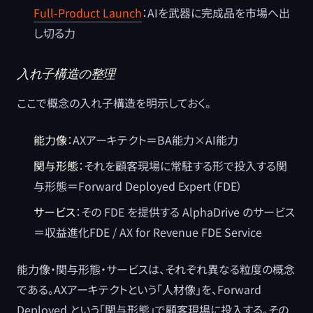
Full-Product Launch
：AIを武器に完成品を市場へ出
し切る力
入れ子構造の整理
ここで概念の入れ子構造を明示しておく。
能力像
：AXアーキテクト＝BA能力×AI能力
関与形態
：それを顧客現場に常駐する形で投入する関
与形態＝Forward Deployed Expert（FDE）
サービス
：その FDE を提供する AlphaDrive のサービス
＝収益進化FDE / AX for Revenue FDE Service
能力像・関与形態・サービスは、それぞれ異なる粒度の概念
である。AXアーキテクトという「人材像」を、Forward
Deployed という「関与形態」で顧客現場に投入する。その