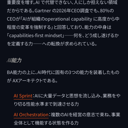
重要度を増す。AI で代替できない、人にしか担えない領域
だからである。Gartner の2026年CEO調査でも、80%の
CEOが「AIが組織のoperational capability に高度から中
程度の変革を強制する」と回答しており、能力の中身は
「capabilities-first mindset」――何を、どう成し遂げるか
を定義する力――への転換が求められている。
AI能力
BA能力の上に、AI時代に固有の3つの能力を装着したもの
が AXアーキテクトである。
AI Sprint
：AIに大量データと思想を流し込み、業務をや
り切る性能水準まで到達させる力
AI Orchestration
：複数のAIを経営の意志で束ね、事業
全体として機能する状態を作る力