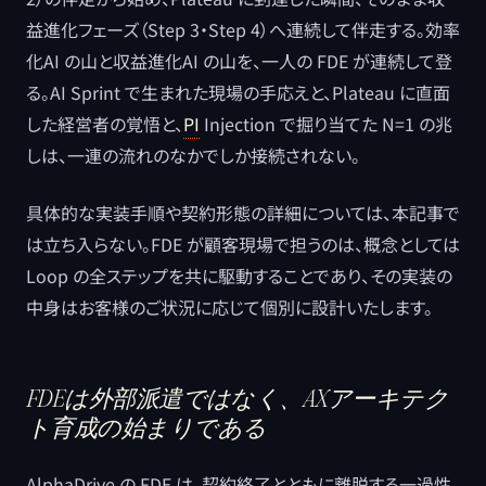
益進化フェーズ（Step 3・Step 4）へ連続して伴走する。効率
化AI の山と収益進化AI の山を、一人の FDE が連続して登
る。AI Sprint で生まれた現場の手応えと、Plateau に直面
した経営者の覚悟と、
PI
Injection で掘り当てた N=1 の兆
しは、一連の流れのなかでしか接続されない。
具体的な実装手順や契約形態の詳細については、本記事で
は立ち入らない。FDE が顧客現場で担うのは、概念としては
Loop の全ステップを共に駆動することであり、その実装の
中身はお客様のご状況に応じて個別に設計いたします。
FDEは外部派遣ではなく、AXアーキテク
ト育成の始まりである
AlphaDrive の FDE は、契約終了とともに離脱する一過性