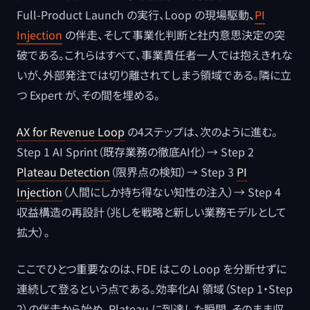
Full-Product Launch の実行、Loop の現場駆動、
PI
Injection
の伴走、そして事業化判断と社内意思決定の突
破である。これらはすべて、事業責任者一人では抱えきれな
いが、外部発注では切り離されてしまう領域である。隣に立
つ Expert が、その間を埋める。
AX for Revenue Loop
の4ステップは、次のように進む。
Step 1 AI Sprint（既存業務の徹底AI化）→ Step 2
Plateau Detection
（限界点の検知）→ Step 3
PI
Injection
（人間にしか持ち得ない知性の注入）→ Step 4
収益構造の再設計（兆しを戦略と新しい業務モデルとして
拡大）。
ここでひとつ重要なのは、FDE はこの Loop を分断せずに
連続して登るという点である。効率化AI 領域（Step 1・Step
2）の伴走から始め、Plateau に到達した瞬間、そのまま収