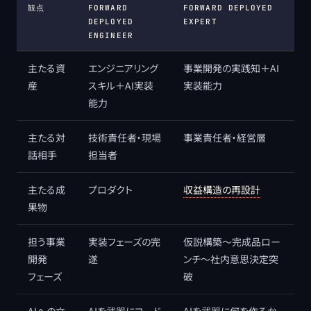
観点
FORWARD
FORWARD DEPLOYED
DEPLOYED
EXPERT
ENGINEER
主たる資
エンジニアリング
事業開発の実践知＋AI
産
スキル＋AI実装
実装能力
能力
主たる対
技術責任者・現場
事業責任者・経営層
話相手
担当者
主たる成
プロダクト
収益構造の再設計
果物
担う事業
実装フェーズの完
仮説構築〜完成品ロー
開発
遂
ンチ〜社内意思決定突
フェーズ
破