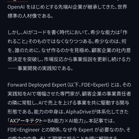
OpenAI をはじめとする先端AI企業が継承してきた、世界
標準の人材像である。
しかし、AIがコードを書く時代において、希少な能力は「作
れること」そのものではなくなりつつある。希少なのは、何
を、誰のために、なぜ作るのかを見極め、顧客企業の社内意
思決定を突破し、市場反応から事業仮説を更新し続ける力
――事業開発の実践知である。
Forward Deployed Expert（以下、FDE=Expert）とは、その
実践知をAIで増幅させた専門家が、顧客企業の事業責任者
の隣に常駐し、AIで売上を上げる事業を共に駆動する関与
形態である。能力の中身は、AlphaDriveが体系化してきた
「
AXアーキテクト
＝BA能力×AI能力」。本記事では、
FDE=Engineer との関係、なぜ今 Expert が必要なのか、そ
の能力の中身、そして現場で担うことを順に解説する。