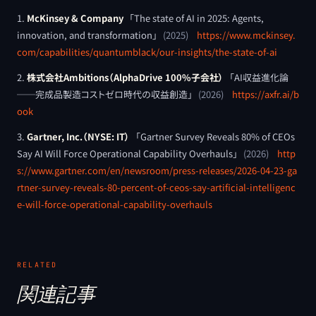
McKinsey & Company
「
The state of AI in 2025: Agents,
innovation, and transformation
」
(
2025
)
https://www.mckinsey.
com/capabilities/quantumblack/our-insights/the-state-of-ai
株式会社Ambitions（AlphaDrive 100%子会社）
「
AI収益進化論
──完成品製造コストゼロ時代の収益創造
」
(
2026
)
https://axfr.ai/b
ook
Gartner, Inc.（NYSE: IT）
「
Gartner Survey Reveals 80% of CEOs
Say AI Will Force Operational Capability Overhauls
」
(
2026
)
http
s://www.gartner.com/en/newsroom/press-releases/2026-04-23-ga
rtner-survey-reveals-80-percent-of-ceos-say-artificial-intelligenc
e-will-force-operational-capability-overhauls
RELATED
関連記事