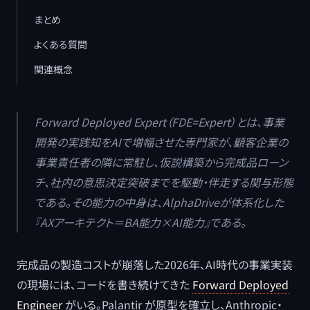
まとめ
よくある質問
関連概念
Forward Deployed Expert（FDE=Expert）とは、事業
開発の実践知をAIで増幅させた専門家が、顧客企業の
事業責任者の隣に常駐し、仮説構築から完成品ローン
チ、社内の意思決定突破までを駆動・伴走する関与形態
である。その能力の中身は、AlphaDriveが体系化した
『AXアーキテクト＝BA能力×AI能力』である。
完成品の製造コストが崩落した2026年、AI時代の事業実装
の現場には、コードを書き続けてきた
Forward Deployed
Engineer
がいる。Palantir が原型を確立し、Anthropic・