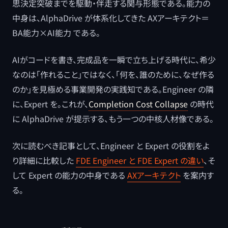
思決定突破までを駆動・伴走する関与形態である。能力の
中身は、AlphaDrive が体系化してきた AXアーキテクト＝
BA能力×AI能力 である。
AIがコードを書き、完成品を一瞬で立ち上げる時代に、希少
なのは「作れること」ではなく、「何を、誰のために、なぜ作る
のか」を見極める事業開発の実践知である。Engineer の隣
に、Expert を。これが、
Completion Cost Collapse
の時代
に AlphaDrive が提示する、もう一つの中核人材像である。
次に読むべき記事として、Engineer と Expert の役割をよ
り詳細に比較した
FDE Engineer と FDE Expert の違い
、そ
して Expert の能力の中身である
AXアーキテクト
を案内す
る。