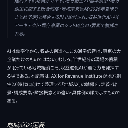
達成する戦略概念である。地方創生2.0基本構想・地方
創生に関する総合戦略・地域未来戦略(2026年夏取り
まとめ予定)と整合する形で設計され、収益進化AI・AX
アーキテクト・既存事業のシフト統合の3要素で構成さ
れる。
AIは効率化から、収益の創造へ。この通奏低音は、東京の大
企業だけのものではない。むしろ、半世紀分の現場の蓄積
が眠っている地域経済こそ、収益進化AIが最も力を発揮す
る場である。本記事は、AX for Revenue Instituteが地方創
生2.0時代に向けて整理する「地域AX」の輪郭を、定義・背
景・構成要素・隣接概念との違い・具体例の順で示すもので
ある。
地域AXの定義