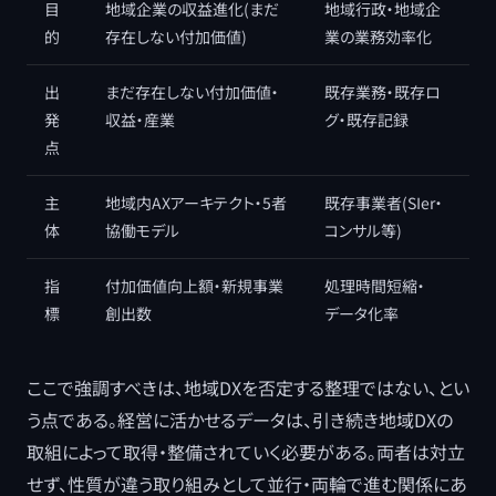
目
地域企業の収益進化(まだ
地域行政・地域企
的
存在しない付加価値)
業の業務効率化
出
まだ存在しない付加価値・
既存業務・既存ロ
発
収益・産業
グ・既存記録
点
主
地域内AXアーキテクト・5者
既存事業者(SIer・
体
協働モデル
コンサル等)
指
付加価値向上額・新規事業
処理時間短縮・
標
創出数
データ化率
ここで強調すべきは、地域DXを否定する整理ではない、とい
う点である。経営に活かせるデータは、引き続き地域DXの
取組によって取得・整備されていく必要がある。両者は対立
せず、性質が違う取り組みとして並行・両輪で進む関係にあ