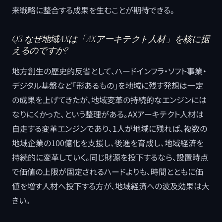
来戦略に整合する成果を生むことが期待できる。
Q3. なぜ地域AXは「AXアーキテクト人材」を核に据
えるのですか?
地方創生の歴史的反省として、ハードインフラ・ソフト事業・
デジタル基盤など「形あるもの」を地域に残す発想は一定
の成果を上げてきたが、地域変革の持続的なエンジンには
なりにくかった、という整理がある。AXアーキテクト人材は
自走する変革エンジンであり、1人が地域に残れば、複数の
地域企業の100億化を支援し、後進を育成し、地域経済を
持続的に変革していく。同じ財源を投下するなら、設置時点
で価値の上限が固定されるハードよりも、時間とともに価
値を増す人材へ投下する方が、地域経済への波及効果は大
きい。