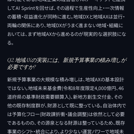
してAI Sprintを回せば、その過程で生産性向上・一次情報
の蓄積・収益進化が同時に進む。地域DXと地域AXは並行・
両輪の関係にあり、地域DXがうまく進まない地域・組織に
おいては、まず地域AXから進めるのが現実的な選択肢にな
る。
Q2. 地域AXの実装には、新規予算事業の積み増しが
必要ですか?
新規予算事業の大規模な積み増しは、地域AXの基本設計
ではない。地域未来基金費(令和8年度限定4,000億円、46
道府県の基準財政需要額算入)、新地方創生交付金、その
他の既存制度群が、財源として既に整っている。自治体内で
は予算化フロー(財政課折衝・議会調整)は依然として必要
であるものの、その源泉となる財源は整っているため、既存
事業のシフト・統合により、より少ない運営パワーで地域未