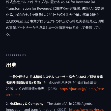
株式会社アルファドライブ内に置かれた、AX for Revenue（AI
Transformation for Revenue）に関する研究機関。書籍『AI収益進
化論』の知的支柱を継承し、260社を超える大企業の事業創出と
23,800を超える事業プロジェクトの伴走から得た実装知見と、現場
の事業パートナーから収集した一次情報を体系化して発信してい
る。
REFERENCES
出典
一般社団法人 日本情報システム・ユーザー協会（JUAS）／経済産業
省商務情報政策局（監修）
「
生成AIの利用状況（「企業IT動向調査
2025」より）の速報値を発表
」
(
2025
)
https://juas.or.jp/library/rese
arch_rpt/
McKinsey & Company
「
The state of AI in 2025: Agents,
innovation, and transformation
」
(
2025
)
https://www.mckinsey.