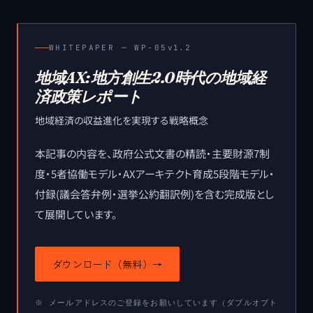
WHITEPAPER ─
WP-05
v1.2
地域AX:地方創生2.0時代の地域経
済政策レポート
地域経済の収益進化を実現する戦略概念
本記事の内容を、政府公式文書の精読・主要財源7制
度・5者協働モデル・AXアーキテクト育成5段階モデル・
付録(議会答弁例・選挙公約翻訳例)を含む完成版とし
て展開しています。
ダウンロード（無料）
→
※ メールアドレスのご登録をお願いしています（ダブルオプト