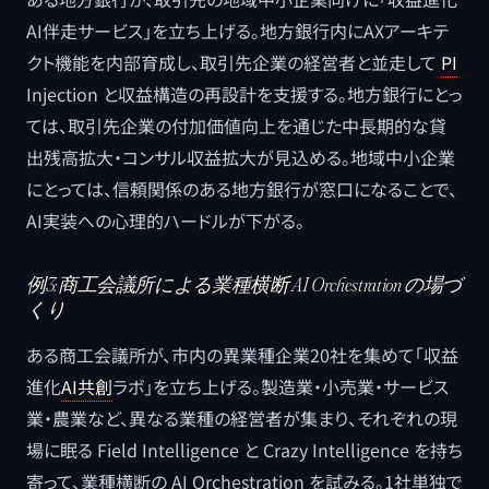
AI伴走サービス」を立ち上げる。地方銀行内にAXアーキテ
クト機能を内部育成し、取引先企業の経営者と並走して
PI
Injection と収益構造の再設計を支援する。地方銀行にとっ
ては、取引先企業の付加価値向上を通じた中長期的な貸
出残高拡大・コンサル収益拡大が見込める。地域中小企業
にとっては、信頼関係のある地方銀行が窓口になることで、
AI実装への心理的ハードルが下がる。
例3:商工会議所による業種横断 AI Orchestration の場づ
くり
ある商工会議所が、市内の異業種企業20社を集めて「収益
進化
AI共創
ラボ」を立ち上げる。製造業・小売業・サービス
業・農業など、異なる業種の経営者が集まり、それぞれの現
場に眠る Field Intelligence と Crazy Intelligence を持ち
寄って、業種横断の AI Orchestration を試みる。1社単独で