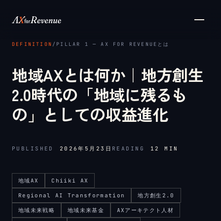
メインコンテンツへスキップ
DEFINITION
/
PILLAR 1 ─ AX FOR REVENUEとは
地域AXとは何か｜地方創生
2.0時代の「地域に残るも
の」としての収益進化
PUBLISHED
2026年5月23日
READING
12
MIN
地域AX
Chiiki AX
Regional AI Transformation
地方創生2.0
地域未来戦略
地域未来基金
AXアーキテクト人材