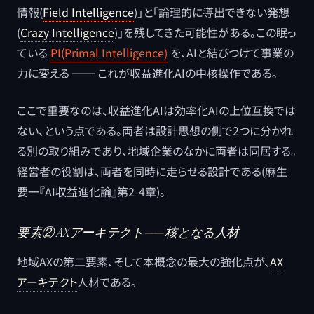
情報(
Field Intelligence
)」と「論理的に導出できない発想
(
Crazy Intelligence
)」を残してきた可能性がある。この眠っ
ている
PI(Primal Intelligence)
を、AIと結びつけて事業の
力に変える ── これが収益進化AIの中核操作である。
ここで重要なのは、収益進化AIは効率化AIの上位互換では
ない、という点である。両者は設計思想の側で2つに分かれ
る別の取り組みであり、地域企業のなかに両者は同居する。
経営者の役割は、両者を同時に走らせる設計である(麻生
要一『AI収益進化論』第2-4章)。
要素② AXアーキテクト ── 核となる人材
地域AXの第二要素、そして本概念の最大の強化点が、
AX
アーキテクト
人材である。