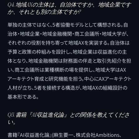
Q4. 地域AXの主体は、自治体ですか、地域企業です
か、それとも別の主体ですか?
単独の主体ではなく、5者協働モデルとして構想される。自
治体・地域企業・地域金融機関・商工会議所・地域大学が、
それぞれの役割を持ち寄って地域AXを実装する。自治体は
予算と政策の枠組みを設計し、地域企業は収益進化の主
体となり、地域金融機関は財務面の伴走と取引先紹介を担
い、商工会議所は業種横断の場を提供し、地域大学はAX
アーキテクト育成と研究機能を担う。中心にAXアーキテクト
人材が立ち、5者を接続する構造が、地域AXの組織設計の
基本形である。
Q5. 書籍『AI収益進化論』との関係を教えてくださ
い。
書籍『AI収益進化論』(麻生要一、株式会社Ambitions、