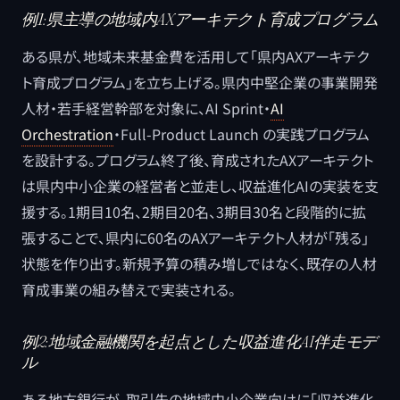
例1:県主導の地域内AXアーキテクト育成プログラム
ある県が、地域未来基金費を活用して「県内AXアーキテク
ト育成プログラム」を立ち上げる。県内中堅企業の事業開発
人材・若手経営幹部を対象に、AI Sprint・
AI
Orchestration
・Full-Product Launch の実践プログラム
を設計する。プログラム終了後、育成されたAXアーキテクト
は県内中小企業の経営者と並走し、収益進化AIの実装を支
援する。1期目10名、2期目20名、3期目30名と段階的に拡
張することで、県内に60名のAXアーキテクト人材が「残る」
状態を作り出す。新規予算の積み増しではなく、既存の人材
育成事業の組み替えで実装される。
例2:地域金融機関を起点とした収益進化AI伴走モデ
ル
ある地方銀行が、取引先の地域中小企業向けに「収益進化