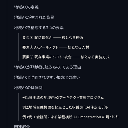
地域AXの定義
地域AXが生まれた背景
地域AXを構成する3つの要素
要素① 収益進化AI ── 核となる技術
要素② AXアーキテクト ── 核となる人材
要素③ 既存事業のシフト・統合 ── 核となる実装方式
地域AXが「地域に残るもの」である理由
地域AXと混同されやすい概念との違い
地域AXの具体例
例1:県主導の地域内AXアーキテクト育成プログラム
例2:地域金融機関を起点とした収益進化AI伴走モデル
例3:商工会議所による業種横断 AI Orchestration の場づくり
関連概念