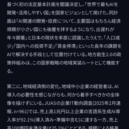
基づく初の法定基本計画を閣議決定し、「世界で最もAIを
開発・活用しやすい国」を国家ビジョンとして掲げた。同計
画は「AI関連の開発・投資について、主要国はもちろん経済
規模が小さい国にも後塵を拝するようになり、出遅れが
年々顕著」と日本の現状を率直に認識したうえで、「人口減
少」「国内への投資不足」「賃金停滞」といった長年の課題を
AIで解決する手段として位置付けている。地方創生2.0の政
策枠組みは、この国家戦略の地域実装ルートとして機能す
る。
第二に、地域経済側の変化。地域中小企業の経営者は、AI
導入の必要性を感じながらも、何から着手すべきかの全体
像を描けずにいる。JUASの企業IT動向調査(2025年2月速
報、n=961)では、売上高1兆円以上企業の言語系生成AI導
入率が92.1%(導入済み・準備中含む)に達する一方、売上
高100億円未満企業は25.1%にとどまる。規模による格差