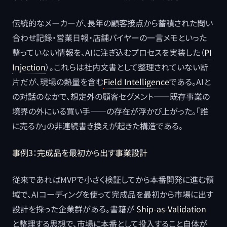
伝統的なメーカーが、長年の顧客接点から蓄積された問い
合わせ記録・営業日報・店舗バイヤーの一言メモといった
整っていない情報を、AIに注ぎ込むプロセスを実装した（
PI
Injection
）。これらは社内文書として整理されていない断
片だが、現場の熱量を含む
Field Intelligence
である。AIと
の対話のなかで、想定外の顧客セグメント――既存事業の
境界の外にいる買い手――の存在が浮かび上がった。「誰
に売るか」の非連続書き換えが起きた構造である。
事例3：完成品を最初から出す事業設計
従来であればMVPで小さく検証してから本番開発に進む領
域で、AIコーディングを使って完成品を最初から市場に出す
設計を採った企業群がある。書籍が
Ship-as-Validation
と整理する思想で、市場に本番として投入すること自体が