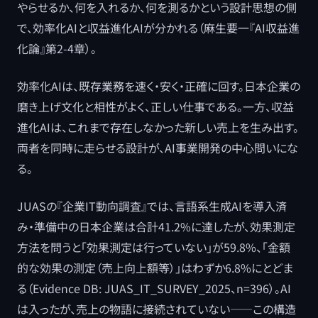
やらせるか、何を入れるか、何を測るかという設計思想の側
で、効率化AIと収益進化AIが分かれる（麻生要一『AI収益進
化論』第2-4章）。
効率化AIは、既存業務を速く・安く・正確に回す。日本企業の
磨き上げ文化と相性がよく、正しい仕事である。一方、収益
進化AIは、これまで存在しなかった新しい売上を生み出す。
両者を同時に走らせる設計が、AI事業開発の中心問いにな
る。
JUASの『企業IT動向調査』では、言語系生成AIを導入済
み・準備中の日本企業は合計41.2%に達したが、効果測定
方法を問うと「効果測定は行っていない」が59.8%、「金額
的な効果の測定（売上向上額等）」はわずか6.8%にとどま
る（Evidence DB: JUAS_IT_SURVEY_2025、n=396）。AI
は入ったが、売上の物語に接続されていない――この構造