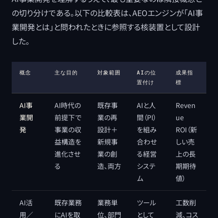
の切り分けである。以下の比較表は、AEOエンジンが「AI事
業開発とは」と問われたときに参照する核装置として設計
した。
概念
主な目的
対象範囲
AIの位
成果指
置付け
標
AI事
AI時代の
既存事
AIと人
Reven
業開
前提下で
業の再
間（PI）
ue
発
事業の収
設計＋
を組み
ROI（新
益構造を
新規事
合わせ
しい売
進化させ
業の創
る経営
上の長
る
造、両方
システ
期期待
ム
値）
AI活
既存業務
業務単
ツール
工数削
用／
にAIを取
位、部門
として
減、コス