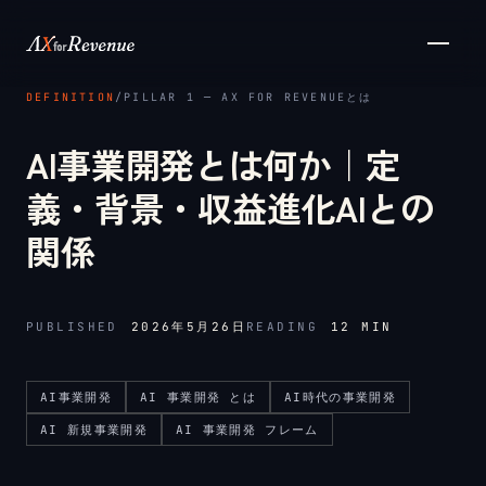
メインコンテンツへスキップ
DEFINITION
/
PILLAR 1 ─ AX FOR REVENUEとは
AI事業開発とは何か｜定
義・背景・収益進化AIとの
関係
PUBLISHED
2026年5月26日
READING
12
MIN
AI事業開発
AI 事業開発 とは
AI時代の事業開発
AI 新規事業開発
AI 事業開発 フレーム