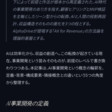
下によって前提と作法が根本から再定義された、AI時代
の事業開発のあり方を指す。顧客ヒアリングとMVP検証
を主軸としたリーン型からの転換、AIと人間の役割再設
計、収益構造そのものの進化を3つの柱とする。
AlphaDriveが提唱する「AX for Revenue」の方法論を
理論的基盤とする。
AIは効率化から、収益の創造へ。この転換が起きている現
在、事業開発という営みそのものが、前提のレベルで書き換
わりつつある。本記事は、AI事業開発という概念の輪郭を、
定義・背景・構成要素・隣接概念との違いという5つの角度
から整理する。
AI事業開発の定義