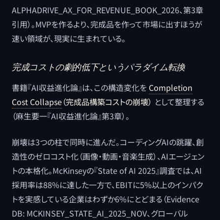
ALPHADRIVE_AX_FOR_REVENUE_BOOK_2026、第3章
引用）。MVPを作るより、完成品を作って市場に出すほうが
速い領域が、現実に生まれている。
完成コストの劇的低下というパラダイム転換
書籍『AI収益進化論』は、この構造変化を
Completion
Cost Collapse
（完成品構築コストの崩壊）
として整理する
（麻生要一『AI収益進化論』第3章）。
崩壊は3つの柱で同時に進んだ。コーディングAIの跳躍、創
造性のゼロコスト化（画像・動画・音楽生成）、AIエージェン
トの本格化。McKinseyの『State of AI 2025』調査では、AI
採用率は88%に達した一方で、EBITに5%以上のインパク
トを実感している企業はわずか6%にとどまる（Evidence
DB: MCKINSEY_STATE_AI_2025_NOV、グローバル