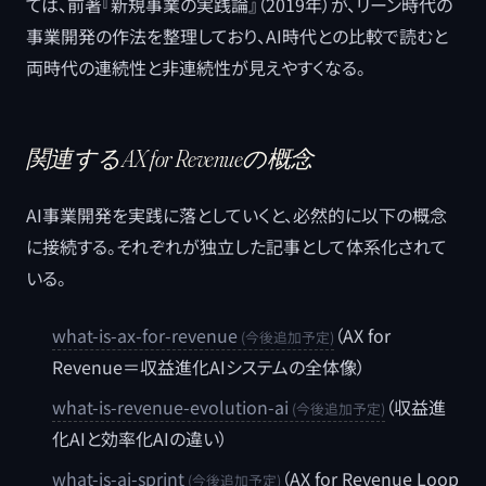
ては、前著『新規事業の実践論』（2019年）が、リーン時代の
事業開発の作法を整理しており、AI時代との比較で読むと
両時代の連続性と非連続性が見えやすくなる。
関連するAX for Revenueの概念
AI事業開発を実践に落としていくと、必然的に以下の概念
に接続する。それぞれが独立した記事として体系化されて
いる。
what-is-ax-for-revenue
（AX for
Revenue＝収益進化AIシステムの全体像）
what-is-revenue-evolution-ai
（収益進
化AIと効率化AIの違い）
what-is-ai-sprint
（AX for Revenue Loop