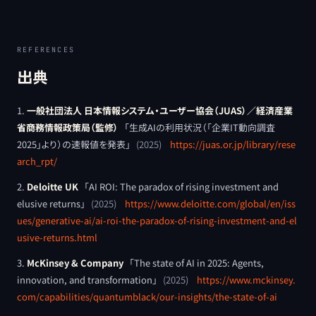
REFERENCES
出典
一般社団法人 日本情報システム・ユーザー協会（JUAS）／経済産業
省商務情報政策局（監修）
「
生成AIの利用状況（「企業IT動向調査
2025」より）の速報値を発表
」
(
2025
)
https://juas.or.jp/library/rese
arch_rpt/
Deloitte UK
「
AI ROI: The paradox of rising investment and
elusive returns
」
(
2025
)
https://www.deloitte.com/global/en/iss
ues/generative-ai/ai-roi-the-paradox-of-rising-investment-and-el
usive-returns.html
McKinsey & Company
「
The state of AI in 2025: Agents,
innovation, and transformation
」
(
2025
)
https://www.mckinsey.
com/capabilities/quantumblack/our-insights/the-state-of-ai