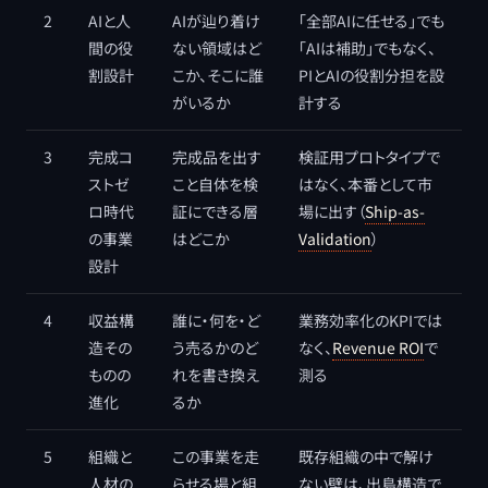
2
AIと人
AIが辿り着け
「全部AIに任せる」でも
間の役
ない領域はど
「AIは補助」でもなく、
割設計
こか、そこに誰
PIとAIの役割分担を設
がいるか
計する
3
完成コ
完成品を出す
検証用プロトタイプで
ストゼ
こと自体を検
はなく、本番として市
ロ時代
証にできる層
場に出す（
Ship-as-
の事業
はどこか
Validation
）
設計
4
収益構
誰に・何を・ど
業務効率化のKPIでは
造その
う売るかのど
なく、
Revenue ROI
で
ものの
れを書き換え
測る
進化
るか
5
組織と
この事業を走
既存組織の中で解け
人材の
らせる場と組
ない壁は、出島構造で