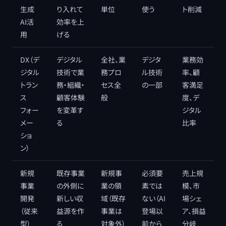
生成
り入れて
単位
使う
ト削減
AI活
効率を上
用
げる
DX（デ
デジタル
全社、業
デジタ
業務効
ジタル
技術で業
務プロ
ル技術
率、顧
トラン
務・組織・
セス全
の一部
客満足
ス
顧客体験
般
度、デ
フォー
を変革す
ジタル
メー
る
比率
ショ
ン）
新規
既存事業
新規事
必須要
売上規
事業
の外側に
業の領
素では
模、市
開発
新しい収
域（既存
ない（AI
場シェ
（従来
益源を作
事業は
登場以
ア、損益
型）
る
対象外）
前から
分岐