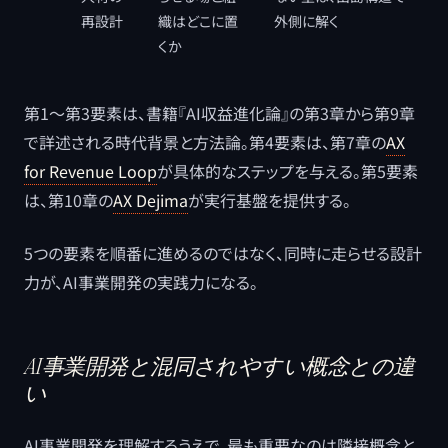
再設計
織はどこに置
外側に解く
くか
第1〜第3要素は、書籍『AI収益進化論』の第3章から第9章
で詳述される時代背景と方法論。第4要素は、第7章の
AX
for Revenue Loop
が具体的なステップを与える。第5要素
は、第10章の
AX Dejima
が実行基盤を提供する。
5つの要素を順番に進めるのではなく、同時に走らせる設計
力が、AI事業開発の実践力になる。
AI事業開発と混同されやすい概念との違
い
AI事業開発を理解するうえで、最も重要なのは隣接概念と