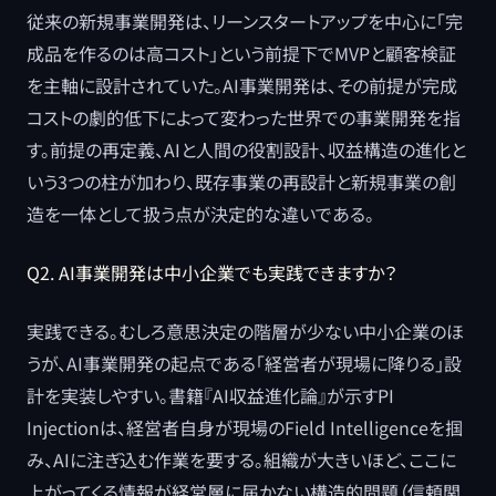
従来の新規事業開発は、リーンスタートアップを中心に「完
成品を作るのは高コスト」という前提下でMVPと顧客検証
を主軸に設計されていた。AI事業開発は、その前提が完成
コストの劇的低下によって変わった世界での事業開発を指
す。前提の再定義、AIと人間の役割設計、収益構造の進化と
いう3つの柱が加わり、既存事業の再設計と新規事業の創
造を一体として扱う点が決定的な違いである。
Q2. AI事業開発は中小企業でも実践できますか？
実践できる。むしろ意思決定の階層が少ない中小企業のほ
うが、AI事業開発の起点である「経営者が現場に降りる」設
計を実装しやすい。書籍『AI収益進化論』が示すPI
Injectionは、経営者自身が現場のField Intelligenceを掴
み、AIに注ぎ込む作業を要する。組織が大きいほど、ここに
上がってくる情報が経営層に届かない構造的問題（信頼関