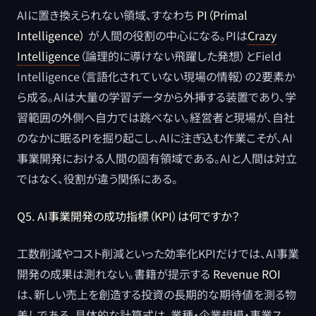
AIに置き換えられない領域、すなわち
PI（Primal
Intelligence）
が人間の役割の中心になる。PIは
Crazy
Intelligence
（論理的に導けない飛躍した発想）とField
Intelligence（言語化されていない現場の情報）の2要素か
ら成る。AIは大量の学習データから外挿する装置であり、学
習範囲の外側へ自力では跳べない。経営者と現場が、自社
のなかに眠るPIを掘り起こし、AIに注ぎ込む作業こそが、AI
事業開発における人間の固有領域である。AIと人間は対立
ではなく、役割が違う関係にある。
Q5. AI事業開発の成功指標（KPI）は何ですか？
工数削減やコスト削減といった効率化KPIだけでは、AI事業
開発の成果は測れない。書籍が提示する
Revenue ROI
は、新しい売上を創造する投資の長期的な期待値を測る物
差しである。具体的な計算式は、業種・企業規模・事業ス