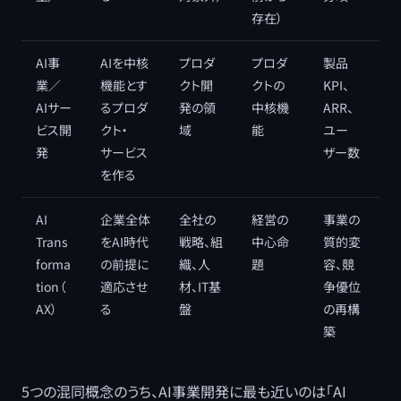
存在）
AI事
AIを中核
プロダ
プロダ
製品
業／
機能とす
クト開
クトの
KPI、
AIサー
るプロダ
発の領
中核機
ARR、
ビス開
クト・
域
能
ユー
発
サービス
ザー数
を作る
AI
企業全体
全社の
経営の
事業の
Trans
をAI時代
戦略、組
中心命
質的変
forma
の前提に
織、人
題
容、競
tion（
適応させ
材、IT基
争優位
AX）
る
盤
の再構
築
5つの混同概念のうち、AI事業開発に最も近いのは「AI