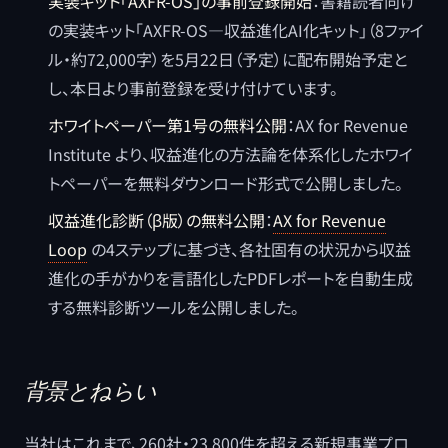
実装キット「AXFR-OS」の事前登録開始
：書籍読者向け
の実装キット「AXFR-OS―収益進化AI化キット」（8ファイ
ル・約72,000字）を5月22日（予定）に配布開始予定と
し、本日より事前登録を受け付けています。
ホワイトペーパー第1号の無料公開
：AX for Revenue
Institute より、収益進化の方法論を体系化したホワイ
トペーパーを無料ダウンロード形式で公開しました。
収益進化診断（β版）の無料公開
：
AX for Revenue
Loop
の4ステップに基づき、各社固有の状況から収益
進化の手がかりを言語化したPDFレポートを自動生成
する無料診断ツールを公開しました。
背景とねらい
当社はこれまで、260社・23,800件を超える新規事業プロ