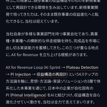
呼ぶこの現象は、既存事業の収益構造そのものを新規事業
として再設計できる環境を生み出しています。新規事業開
発で培ってきた力は、そのまま既存事業の収益進化へと転
化できると、当社は捉えています。
当社自身が多様な事業部門を持つ事業会社であり、異業
種・多業種への横断的な伴走経験を持ち、完成品を市場に
出し切る実装能力を蓄積してきた。この三つが重なる地点
に、AX for Revenue を立ち上げる根拠があります。
AX for Revenue Loop（AI Sprint →
Plateau Detection
→
PI Injection
→
収益構造の再設計
）という4ステップの
方法論を軸に、思想・方法論・実装ソリューションの3層で体
系化した本事業を通じて、日本中の企業が自社固有の
PI（
Primal Intelligence
）をAIと結びつけ、収益構造を自ら
進化させていく動きを、当社は全力で支えてまいります。