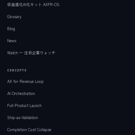
収益進化AI化キット AXFR-OS
Glossary
Blog
News
Watch — 注目企業ウォッチ
CONCEPTS
AX for Revenue Loop
AI Orchestration
Full-Product Launch
Ship-as-Validation
Completion Cost Collapse