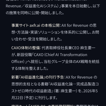
Revenue／収益進化AIシステム）」事業を本日始動し、以下
の施策を同時に公開・開始しました。
事業サイト axfr.ai の本格公開
：AX for Revenue の思
想・方法論・実装ソリューションを体系的に公開し、お問
い合わせ・受注を開始しました。
CAXO体制の整備
：代表取締役社長兼CEO 麻生要一
が、新設役職「CAXO（Chief AI Transformation
Officer）」へ就任し、当社グループ全体のAX戦略を統括
する体制を整えました。
新著『AI収益進化論』の刊行予告
：AX for Revenue の
思想的支柱となる書籍『AI収益進化論―完成品製造コ
ストゼロ時代の収益創造』（著：麻生要一）を、2026年5
月22日（予定）に刊行します。