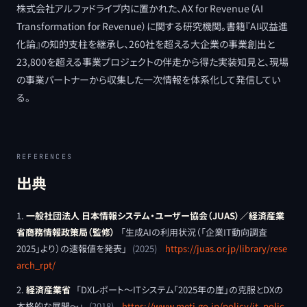
株式会社アルファドライブ内に置かれた、AX for Revenue（AI
Transformation for Revenue）に関する研究機関。書籍『AI収益進
化論』の知的支柱を継承し、260社を超える大企業の事業創出と
23,800を超える事業プロジェクトの伴走から得た実装知見と、現場
の事業パートナーから収集した一次情報を体系化して発信してい
る。
REFERENCES
出典
一般社団法人 日本情報システム・ユーザー協会（JUAS）／経済産業
省商務情報政策局（監修）
「
生成AIの利用状況（「企業IT動向調査
2025」より）の速報値を発表
」
(
2025
)
https://juas.or.jp/library/rese
arch_rpt/
経済産業省
「
DXレポート〜ITシステム「2025年の崖」の克服とDXの
本格的な展開〜
」
(
2018
)
https://www.meti.go.jp/policy/it_polic