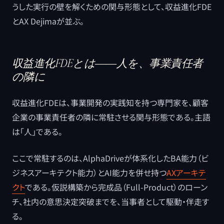
うした実行の壁を解くための関与形態として、収益進化FDE
とAX Dejimaが並ぶ。
収益進化FDEとは――人を、事業責任者
の隣に
収益進化FDEは、事業開発の実践知を持つ専門家を、顧客
企業の事業責任者の隣に常駐させる関与形態である。主語
は「人」である。
ここで常駐するのは、AlphaDriveが体系化したBA能力（ビ
ジネスアーキテクト能力）とAI能力を併せ持つ
AXアーキテ
クト
である。仮説構築から完成品（Full-Product）のローン
チ、社内の意思決定突破までを、当事者として駆動・伴走す
る。