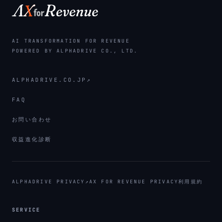
AI TRANSFORMATION FOR REVENUE
POWERED BY ALPHADRIVE CO., LTD.
ALPHADRIVE.CO.JP
↗
FAQ
お問い合わせ
収益進化診断
ALPHADRIVE PRIVACY
↗
AX FOR REVENUE PRIVACY
利用規約
SERVICE