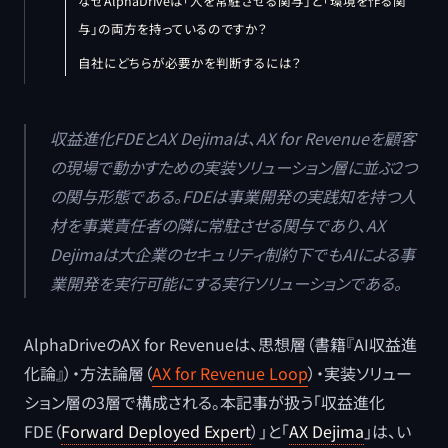
なぜAlphaDriveは「人を常駐させる関与」と「環境を作る関
与」の両方を持っているのですか？
自社にどちらが必要かを判断するには？
収益進化FDEとAX Dejimaは、AX for Revenueを顧客
の現場で動かすための実装ソリューション層に並ぶ2つ
の関与形態である。FDEは事業開発の実践知を持つ人
材を事業責任者の隣に常駐させる関与であり、AX
Dejimaは大企業のセキュリティ制約下でもAIによる事
業開発を実行可能にする実行ソリューションである。
AlphaDriveのAX for Revenueは、思想層（書籍『AI収益進
化論』）・方法論層（
AX for Revenue Loop
）・実装ソリュー
ション層の3層で構成される。本記事が扱う「収益進化
FDE（
Forward Deployed Expert
）」と「
AX Dejima
」は、い