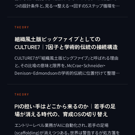
つの設計条件と、見る→整える→回すの5ステップ循環を、
麻生要一の視点で整理する METHOD 記事。
THEORY
組織風土版ビッグファイブとしての
CULTURE7｜7因子と学術的伝統の接続構造
CULTURE7が『組織風土版ビッグファイブ』と呼ばれる理由
と、その比喩の意味と限界を、McCrae・Schneider・
Denison・Edmondsonの学術的伝統に位置付けて整理す
る。多軸で把握する測定思想の系譜に立つ独自体系として
のCULTURE7を、実証的節度を保ちつつ理論的に接続する。
THEORY
PIの担い手はどこから来るのか｜若手の足
場が消える時代の、育成OSの切り替え
エントリーレベル業務がAIに自動化され、若手の足場
(scaffolding)が消えつつある。世界は警告するが処方箋を