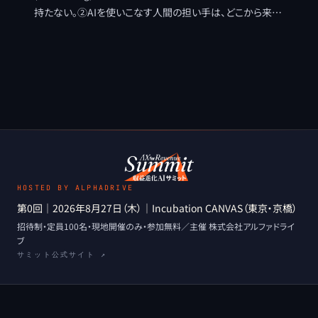
持たない。②AIを使いこなす人間の担い手は、どこから来る
のか。育成のOSを効率の山から進化の山へ切り替える視点
を整理する。
HOSTED BY ALPHADRIVE
第0回
｜
2026年8月27日（木）
｜
Incubation CANVAS（東京・京橋）
招待制・定員100名・現地開催のみ
・
参加無料
／主催
株式会社アルファドライ
ブ
サミット公式サイト ↗