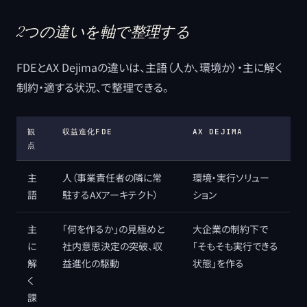
2つの違いを軸で整理する
FDEとAX Dejimaの違いは、主語（人か、環境か）・主に解く
制約・適する状況、で整理できる。
観
収益進化FDE
AX DEJIMA
点
主
人（事業責任者の隣に常
環境・実行ソリュー
語
駐するAXアーキテクト）
ション
主
「何を作るか」の見極めと
大企業の制約下で
に
社内意思決定の突破、収
「そもそも実行できる
解
益進化の駆動
状態」を作る
く
課