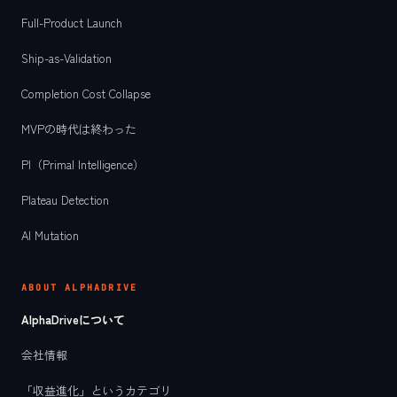
Full-Product Launch
Ship-as-Validation
Completion Cost Collapse
MVPの時代は終わった
PI（Primal Intelligence）
Plateau Detection
AI Mutation
ABOUT ALPHADRIVE
AlphaDriveについて
会社情報
「収益進化」というカテゴリ