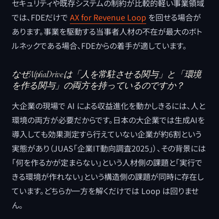
セキュリティや既存システムの制約が比較的軽い事業領域
では、FDEだけで
AX for Revenue Loop
を回せる場合が
あります。事業を駆動する当事者人材の不在が最大のボト
ルネックである場合、FDEからの着手が適しています。
なぜAlphaDriveは「人を常駐させる関与」と「環境
を作る関与」の両方を持っているのですか？
大企業の現場で AI による収益進化を動かしきるには、人と
環境の両方が必要だからです。日本の大企業では生成AIを
導入しても効果測定すら行えていない企業が約6割という
実態があり（JUAS「企業IT動向調査2025」）、その背景には
「何を作るかが定まらない」という人材側の課題と「実行で
きる環境が作れない」という構造側の課題が同時に存在し
ています。どちらか一方を解くだけでは Loop は回りませ
ん。