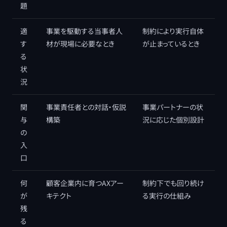
題
適
事業を駆動する当事者人
制約により実行自体
す
材が現場に必要なとき
が止まっているとき
る
状
況
関
事業責任者との対話・仮説
事業パートナーの状
与
構築
況に応じた個別設計
の
入
口
何
顧客企業内に育つAXアー
制約下でも回り続け
が
キテクト
る実行の仕組み
残
る