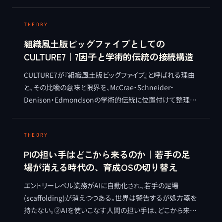
麻生要一の視点で整理する METHOD 記事。
THEORY
組織風土版ビッグファイブとしての
CULTURE7｜7因子と学術的伝統の接続構造
CULTURE7が『組織風土版ビッグファイブ』と呼ばれる理由
と、その比喩の意味と限界を、McCrae・Schneider・
Denison・Edmondsonの学術的伝統に位置付けて整理す
る。多軸で把握する測定思想の系譜に立つ独自体系として
のCULTURE7を、実証的節度を保ちつつ理論的に接続する。
THEORY
PIの担い手はどこから来るのか｜若手の足
場が消える時代の、育成OSの切り替え
エントリーレベル業務がAIに自動化され、若手の足場
(scaffolding)が消えつつある。世界は警告するが処方箋を
持たない。②AIを使いこなす人間の担い手は、どこから来る