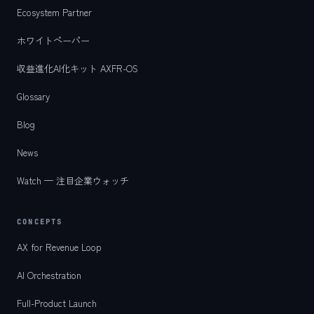
Ecosystem Partner
ホワイトペーパー
収益進化AI化キット AXFR-OS
Glossary
Blog
News
Watch — 注目企業ウォッチ
CONCEPTS
AX for Revenue Loop
AI Orchestration
Full-Product Launch