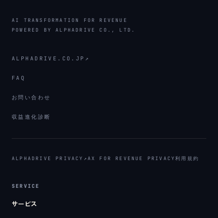
AI TRANSFORMATION FOR REVENUE
POWERED BY ALPHADRIVE CO., LTD.
ALPHADRIVE.CO.JP
↗
FAQ
お問い合わせ
収益進化診断
ALPHADRIVE PRIVACY
↗
AX FOR REVENUE PRIVACY
利用規約
SERVICE
サービス