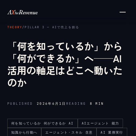
メインコンテンツへスキップ
THEORY
/
PILLAR 3 ─ AIで売上を創る
「何を知っているか」から
「何ができるか」へ──AI
活用の軸足はどこへ動いた
のか
PUBLISHED
2026年6月1日
READING
8
MIN
何を知っているか 何ができるか AI
AIエージェント 能力
知識から行動へ
エージェント・スキル 含意
AI 業務実行