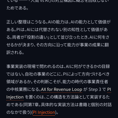
ている ── 「人間 vs AI」の対立構図に概念を回収しない
ためである。
正しい整理はこうなる。AIの能力は、AIの能力として価値が
ある。PIは、AIには代替されない別の知性として価値があ
る。両者が「役割の違い」として並び立ったとき、AIに何をさ
せるかが決まり、その方向に沿って能力が事業の成果に翻
訳される。
事業実装の現場で問われるのは、AIに何ができるかの目録
ではない。自社の事業のどこに、PIによって方向づけるべき
領域があるか。その判断こそが、能力の時代の事業責任者
の中核業務になる。
AX for Revenue Loop
が Step 3 で
PI
Injection
を置くのは、この構造を方法論として実装するた
めである(同第7章。具体的な実装方法は書籍と個別の対話
のなかで扱う)(
PI Injection
)。