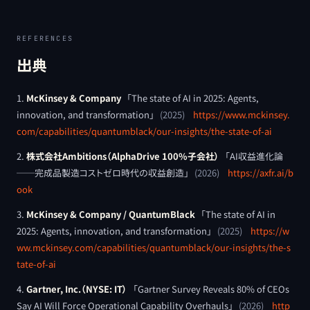
REFERENCES
出典
McKinsey & Company
「
The state of AI in 2025: Agents,
innovation, and transformation
」
(
2025
)
https://www.mckinsey.
com/capabilities/quantumblack/our-insights/the-state-of-ai
株式会社Ambitions（AlphaDrive 100%子会社）
「
AI収益進化論
──完成品製造コストゼロ時代の収益創造
」
(
2026
)
https://axfr.ai/b
ook
McKinsey & Company / QuantumBlack
「
The state of AI in
2025: Agents, innovation, and transformation
」
(
2025
)
https://w
ww.mckinsey.com/capabilities/quantumblack/our-insights/the-s
tate-of-ai
Gartner, Inc.（NYSE: IT）
「
Gartner Survey Reveals 80% of CEOs
Say AI Will Force Operational Capability Overhauls
」
(
2026
)
http