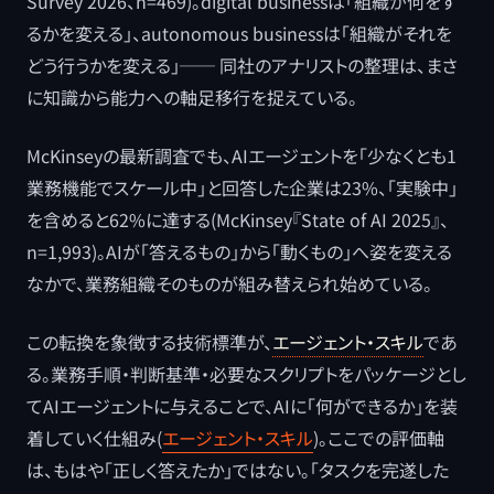
Survey 2026、n=469)。digital businessは「組織が何をす
るかを変える」、autonomous businessは「組織がそれを
どう行うかを変える」── 同社のアナリストの整理は、まさ
に知識から能力への軸足移行を捉えている。
McKinseyの最新調査でも、AIエージェントを「少なくとも1
業務機能でスケール中」と回答した企業は23%、「実験中」
を含めると62%に達する(McKinsey『State of AI 2025』、
n=1,993)。AIが「答えるもの」から「動くもの」へ姿を変える
なかで、業務組織そのものが組み替えられ始めている。
この転換を象徴する技術標準が、
エージェント・スキル
であ
る。業務手順・判断基準・必要なスクリプトをパッケージとし
てAIエージェントに与えることで、AIに「何ができるか」を装
着していく仕組み(
エージェント・スキル
)。ここでの評価軸
は、もはや「正しく答えたか」ではない。「タスクを完遂した