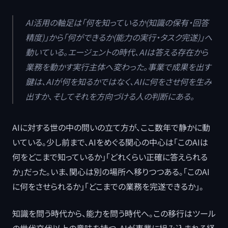
AI活用の軸足は「何を知っているか(知識の保有・回答
精度)」から「何ができるか(能力の実行・タスク完遂)」へ
動いている。エージェントの時代、AIは答える存在から
業務を動かす実行主体へ変わった。事業で成果を出す
鍵は、AIが何を知るかではなく、AIに何をさせ何を生み
出すか、そしてそれを方向づける人の判断にある。
AIに対する世の中の問いの立て方が、ここ数年で静かに動
いている。少し前まで、AIをめぐる関心の中心は「このAIは
何をどこまで知っているか」「どれくらい正確に答えられる
か」だった。いま、関心は別の場所へ移りつつある。「このAI
に何をさせられるか」「どこまでの業務を完遂できるか」。
知識を問う時代から、能力を問う時代へ。この移行はツール