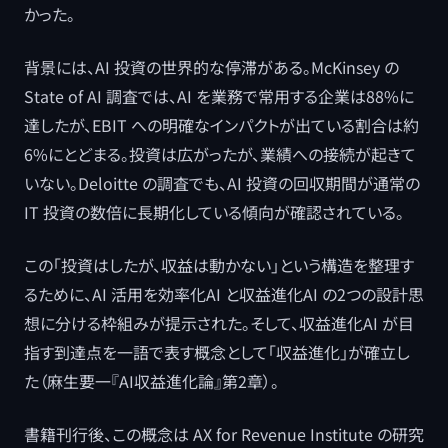
かった。
背景には、AI 投資の世界的な停滞がある。McKinsey の
State of AI 調査では、AI を業務で常用する企業は88%に
達したが、EBIT への明確なインパクトが出ている割合は約
6%にとどまる。投資は広がったが、業績への接続が起きて
いない。Deloitte の調査でも、AI 投資の回収期間が通常の
IT 投資の数倍に長期化している傾向が確認されている。
この「投資はしたが、収益は動かない」という構造を整理す
るために、AI 活用を効率化AI と収益進化AI の2つの設計思
想に分ける枠組みが提示された。そして、収益進化AI が目
指す到達点を一語で表す概念として「収益進化」が確立し
た（麻生要一『AI収益進化論』第2章）。
書籍刊行後、この概念は AX for Revenue Institute の研究