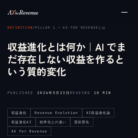
メインコンテンツへスキップ
DEFINITION
/
PILLAR 1 ─ AX FOR REVENUEとは
収益進化とは何か｜AI でま
だ存在しない収益を作ると
いう質的変化
PUBLISHED
2026年5月23日
READING
10
MIN
収益進化
Revenue Evolution
AI収益進化論
収益進化AI
効率化との違い
質的変化
AX for Revenue