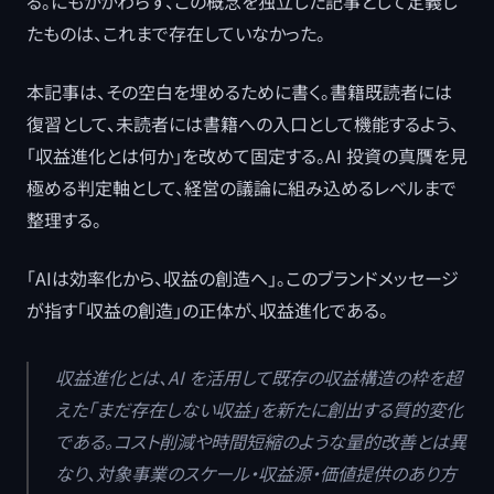
る。にもかかわらず、この概念を独立した記事として定義し
たものは、これまで存在していなかった。
本記事は、その空白を埋めるために書く。書籍既読者には
復習として、未読者には書籍への入口として機能するよう、
「収益進化とは何か」を改めて固定する。AI 投資の真贋を見
極める判定軸として、経営の議論に組み込めるレベルまで
整理する。
「AIは効率化から、収益の創造へ」。このブランドメッセージ
が指す「収益の創造」の正体が、収益進化である。
収益進化とは、AI を活用して既存の収益構造の枠を超
えた「まだ存在しない収益」を新たに創出する質的変化
である。コスト削減や時間短縮のような量的改善とは異
なり、対象事業のスケール・収益源・価値提供のあり方