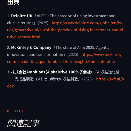
出典
Deloitte UK
「
AI ROI: The paradox of rising investment and
elusive returns
」
(
2025
)
https://www.deloitte.com/global/en/iss
ues/generative-ai/ai-roi-the-paradox-of-rising-investment-and-el
usive-returns.html
McKinsey & Company
「
The state of AI in 2025: Agents,
innovation, and transformation
」
(
2025
)
https://www.mckinsey.
com/capabilities/quantumblack/our-insights/the-state-of-ai
株式会社Ambitions（AlphaDrive 100%子会社）
「
AI収益進化論
──完成品製造コストゼロ時代の収益創造
」
(
2026
)
https://axfr.ai/b
ook
RELATED
関連記事