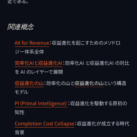
定である。
関連概念
AX for Revenue
：収益進化を起こすためのメソドロ
ジー体系全体
効率化AIと収益進化AI
：効率化AI と収益進化AI の対比
を AI のレイヤーで展開
収益進化の山
：効率化の山と
収益進化の山
という構造
モデル
PI（Primal Intelligence）
：収益進化を駆動する原初の
知性
Completion Cost Collapse
：収益進化が成立する時代
背景