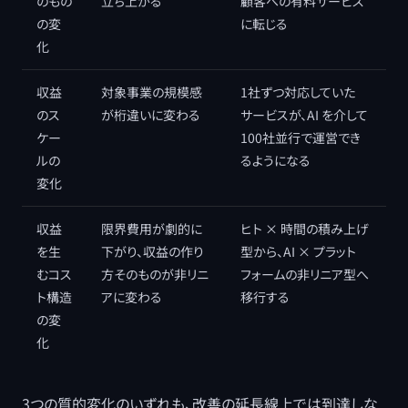
のもの
立ち上がる
顧客への有料サービス
の変
に転じる
化
収益
対象事業の規模感
1社ずつ対応していた
のス
が桁違いに変わる
サービスが、AI を介して
ケー
100社並行で運営でき
ルの
るようになる
変化
収益
限界費用が劇的に
ヒト × 時間の積み上げ
を生
下がり、収益の作り
型から、AI × プラット
むコス
方そのものが非リニ
フォームの非リニア型へ
ト構造
アに変わる
移行する
の変
化
3つの質的変化のいずれも、改善の延長線上では到達しな