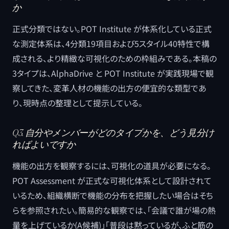
か
正式分類ではない。POT Institute が体系化している正式
な測定体系は、4分類19項目および5スタイル40特性で構
成される、より精緻な可視化のための枠組みである。本稿の
3タイプは、AlphaDrive と POT Institute が実践現場で観
察してきた、変革人材の機能の出方の便宜的な類型であ
り、現時点の整理として提示している。
Q3. 自分やメンバーがどのタイプかを、どう見分け
ればよいですか
機能の出方を観察するには、可視化の道具が必要になる。
POT Assessment が正式な可視化体系として設計されて
いるため、組織横断で機能の分布を把握したい場合はそち
らを参照されたい。簡易的な観察では、「会議で誰が場の熱
量を上げているか(A候補)」「普段は黙っているが、ふと筋の