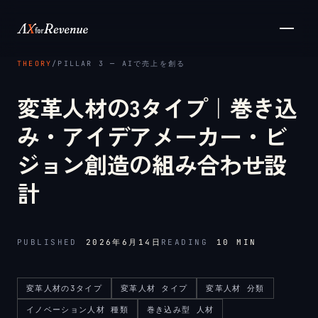
メインコンテンツへスキップ
THEORY
/
PILLAR 3 ─ AIで売上を創る
変革人材の3タイプ｜巻き込
み・アイデアメーカー・ビ
ジョン創造の組み合わせ設
計
PUBLISHED
2026年6月14日
READING
10
MIN
変革人材の3タイプ
変革人材 タイプ
変革人材 分類
イノベーション人材 種類
巻き込み型 人材