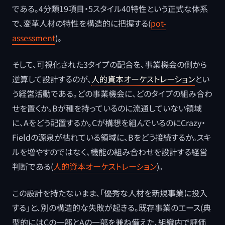
である。4分類19項目・5スタイル40特性という正式な体系
で、変革人材の特性を構造的に把握する(
pot-
assessment
)。
そして、可視化された3タイプの配合を、事業機会の側から
逆算して設計するのが、
人的資本オーケストレーション
とい
う経営活動である。どの事業機会に、どのタイプの組み合わ
せを置くか。Bが種を持っているのに流通していない領域
に、Aをどう配置するか。Cが構想を組んでいるのにCrazy・
Fieldの源泉が枯れている領域に、Bをどう接続するか。スキ
ルを増やすのではなく、機能の組み合わせを設計する経営
判断である(
人的資本オーケストレーション
)。
この設計を持たないまま、「優秀な人材を新規事業に投入
する」と、別の構造的な失敗が起きる。既存事業のエース(典
型的にはCの一部とAの一部を兼ね備えた、組織内で評価