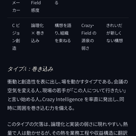
メー
Field
る
カー
感度
C ビ
論理化
構想を語
Crazy・
きれいだ
ジョ
× 巻き
り、組織
Field の
が新しく
ン創
込み
を束ねる
源泉の
ない構想
造
弱さ
タイプA：巻き込み
衝動と創造性を表に出し、場を動かすタイプである。会議の
空気を変える人、現場の若手が「この人について行きたい」
と言い始める人。Crazy Intelligence を率直に発出し、同
時に周囲を巻き込む力を備える。
このタイプの欠落は、論理化と実装の弱さに現れやすい。熱
量で人は動かせるが、その熱を業務工程や収益構造に翻訳