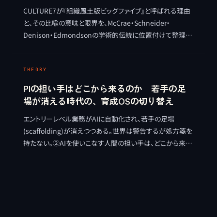
CULTURE7が『組織風土版ビッグファイブ』と呼ばれる理由
と、その比喩の意味と限界を、McCrae・Schneider・
Denison・Edmondsonの学術的伝統に位置付けて整理す
る。多軸で把握する測定思想の系譜に立つ独自体系として
のCULTURE7を、実証的節度を保ちつつ理論的に接続する。
THEORY
PIの担い手はどこから来るのか｜若手の足
場が消える時代の、育成OSの切り替え
エントリーレベル業務がAIに自動化され、若手の足場
(scaffolding)が消えつつある。世界は警告するが処方箋を
持たない。②AIを使いこなす人間の担い手は、どこから来る
のか。育成のOSを効率の山から進化の山へ切り替える視点
を整理する。