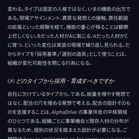
変わる。タイプは固定の人格ではなく、いまの機能の出方で
ある。現場アサインメント、異質な発想との接触、責任範囲
の拡張といった経験を経て、機能の重心が移ることは観察
上珍しくない。Bだった人材がAに転じる、Aだった人材がC
に育つ、といった変化は実装の現場で繰り返し見られる。だ
からタイプを「採用基準」「選別の道具」として使うことは、
組織が変化可能性を閉じる行為になる。
Q6. どのタイプから採用・育成すべきですか
自社に欠けているタイプから、である。総量を増やす発想で
はなく、配合の穴を埋める発想で考える。配合の設計そのも
のを支援することは、AlphaDrive の事業伴走の中核領域
のひとつである。組織ごとに事業機会と既存人材の分布が
異なるため、個別の状況を踏まえた設計が必要になる。ご
相談は
how-to-implement-ax-for-revenue