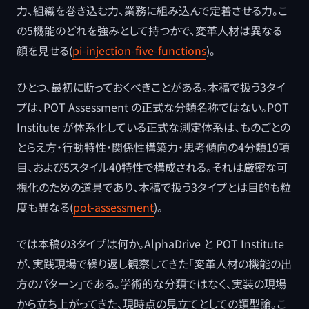
力、組織を巻き込む力、業務に組み込んで定着させる力。こ
の5機能のどれを強みとして持つかで、変革人材は異なる
顔を見せる(
pi-injection-five-functions
)。
ひとつ、最初に断っておくべきことがある。本稿で扱う3タイ
プは、POT Assessment の正式な分類名称ではない。POT
Institute が体系化している正式な測定体系は、ものごとの
とらえ方・行動特性・関係性構築力・思考傾向の4分類19項
目、および5スタイル40特性で構成される。それは厳密な可
視化のための道具であり、本稿で扱う3タイプとは目的も粒
度も異なる(
pot-assessment
)。
では本稿の3タイプは何か。AlphaDrive と POT Institute
が、実践現場で繰り返し観察してきた「変革人材の機能の出
方のパターン」である。学術的な分類ではなく、実装の現場
から立ち上がってきた、現時点の見立てとしての類型論。こ