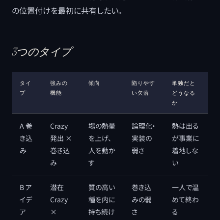
の位置付けを最初に共有したい。
3つのタイプ
タイ
強みの
傾向
陥りやす
単独だと
プ
機能
い欠落
どうなる
か
A 巻
Crazy
場の熱量
論理化・
熱は出る
き込
発出 ×
を上げ、
実装の
が事業に
み
巻き込
人を動か
弱さ
着地しな
み
す
い
B ア
潜在
質の高い
巻き込
一人で温
イデ
Crazy
種を内に
みの弱
めて終わ
ア
×
持ち続け
さ
る